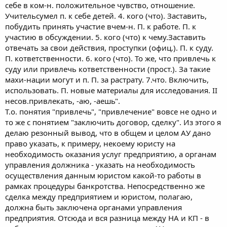
себе в ком-н. положительное чувство, отношение.
(баланс ООО «Рогаикопыта» по состоянию на 31.03.2009 года
Учительсумел п. к себе детей. 4. кого (что). Заставить,
составляет "сумму" рублей).
побудить принять участие вчем-н. П. к работе. П. к
А что же суд, спросите вы? Отказал в возмещении расходов АУ.
Но мы не сдаемся АПЕЛЛЯЦИЯ! вот наш ответ суду, потом
участию в обсуждении. 5. кого (что) к чему.Заставить
дальше... Напишу как получим решение в нашу пользу
отвечать за свои действия, проступки (офиц.). П. к суду.
П. кответственности. 6. кого (что). То же, что привлечь к
суду или привлечь кответственности (прост.). За такие
махи-нации могут и п. П. за растрату. 7.что. Включить,
использовать. П. новые материалы для исследования. II
несов.привлекать, -аю, -аешь".
Т.о. понятия "привлечь", "привлечение" вовсе не одно и
то же с понятием "заключить договор, сделку". Из этого я
делаю резонный вывод, что в общем и целом АУ дано
право указать, к примеру, некоему юристу на
необходимость оказания услуг предприятию, а органам
управления должника - указать на необходимость
осуществления данным юристом какой-то работы в
рамках процедуры банкротства. Непосредственно же
сделка между предприятием и юристом, полагаю,
должна быть заключена органами управления
предприятия. Отсюда и вся разница между НА и КП - в