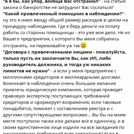
"А я бы, как упор, вообще Вас отстранил"
- на статью
закона о банкротстве не затруднит Вас сослаться?
"Какой привлеченный помощник в наблюдении?"
-
ну это я имел ввиду общий размер расходов в целом на
процедуру наблюдения. Где я беру деньги на оплату
работы со стороны помощницы - это уже мое дело. Не из
Вашего предприятия, с которого Вы меня собрались
отстранять, не переживайте уж так
"Договора с привлеченными лицами - пожалуйста,
только пусть их заключаете Вы, как ИП, либо
руководитель должника, и тогда уж никаких
лимитов не нужно"
- а если у меня предприятие с
миллионами кредиторов и миллиардными долгами.
Возникает в наблюдении очень большое желание
привлечь юридическую компанию, которая проведет
правовую экспертизу поступающих требований
кредиторов и сформирует возражения, если таковые
понадобятся, поможет с составлением реестра и с
другими сопутствующими вопросами... Вы бы на моем
месте поступили также или делали всё в одиночку, и в
своем единственном лице ходили на все заседания по
рассмотрению требований всех кредиторов? Если в