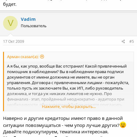
будет.
Vadim
V
Пользователь
17 Окт 2009
#5
Арман сказал(а):
А я бы, как упор, вообще Вас отстранил! Какой привлеченный
помощник в наблюдении? Вы в наблюдении права подписи
документов от имени должника не имеете, вы не орган
управления. Договора с привлеченными лицами - пожалуйста,
только пусть их заключаете Вы, как ИП, либо руководитель
должника, и тогда уж никаких лимитов не нужно. Про
финанализ - этап, пройденный неоднократно - аудитора при
необходимости, обусловленной ЗоБом можете пригласить
Нажмите, чтобы раскрыть...
поработать, а вот сам анализ извольте делать самостоятельно -
обязанность Ваша непосредственно.
Наверно и другие кредиторы имеют право в данной
ситуации повозмущаться - чем упор лучше других?
Давайте подискутируем, тематика интересная.