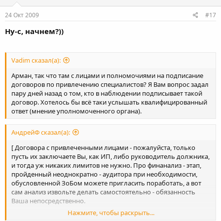
24 Окт 2009
#17
Ну-с, начнем?))
Vadim сказал(а):
Арман, так что там с лицами и полномочиями на подписание
договоров по привлечению специалистов? Я Вам вопрос задал
пару дней назад о том, кто в наблюдении подписывает такой
договор. Хотелось бы всё таки услышать квалифицированный
ответ (мнение уполномоченного органа).
АндрейФ сказал(а):
[ Договора с привлеченными лицами - пожалуйста, только
пусть их заключаете Вы, как ИП, либо руководитель должника,
и тогда уж никаких лимитов не нужно. Про финанализ - этап,
пройденный неоднократно - аудитора при необходимости,
обусловленной ЗоБом можете пригласить поработать, а вот
сам анализ извольте делать самостоятельно - обязанность
Ваша непосредственно.
Нажмите, чтобы раскрыть...
Вчера было заседание по привлеченным специалистам.