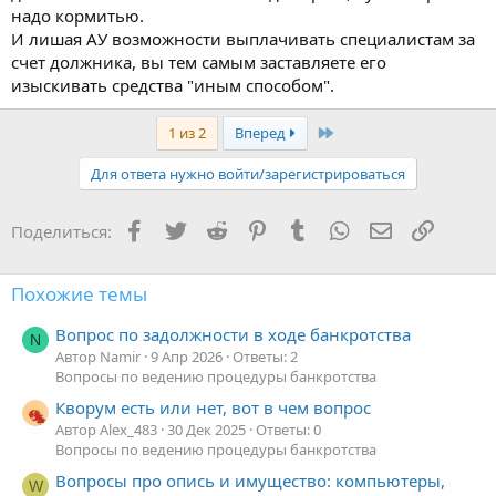
надо кормитью.
И лишая АУ возможности выплачивать специалистам за
счет должника, вы тем самым заставляете его
изыскивать средства "иным способом".
Последняя
1 из 2
Вперед
Для ответа нужно войти/зарегистрироваться
Facebook
Twitter
Reddit
Pinterest
Tumblr
WhatsApp
Электронная
Ссылка
Поделиться:
Похожие темы
Вопрос по задолжности в ходе банкротства
N
Автор Namir
9 Апр 2026
Ответы: 2
Вопросы по ведению процедуры банкротства
Кворум есть или нет, вот в чем вопрос
Автор Alex_483
30 Дек 2025
Ответы: 0
Вопросы по ведению процедуры банкротства
Вопросы про опись и имущество: компьютеры,
W