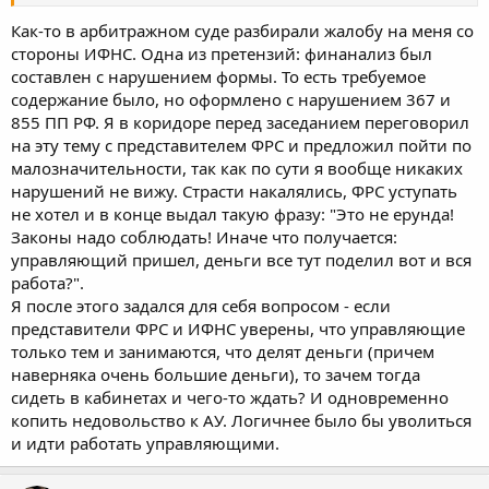
p\s. С аудитором то кто (директор или временный) от чьего
имени (от имени должника или от имени ИП) и оплатой за чей
Как-то в арбитражном суде разбирали жалобу на меня со
счёт (денег должника или денег временного с последующим
стороны ИФНС. Одна из претензий: финанализ был
возмещением) договор будет.
составлен с нарушением формы. То есть требуемое
содержание было, но оформлено с нарушением 367 и
855 ПП РФ. Я в коридоре перед заседанием переговорил
на эту тему с представителем ФРС и предложил пойти по
малозначительности, так как по сути я вообще никаких
нарушений не вижу. Страсти накалялись, ФРС уступать
не хотел и в конце выдал такую фразу: "Это не ерунда!
Законы надо соблюдать! Иначе что получается:
управляющий пришел, деньги все тут поделил вот и вся
работа?".
Я после этого задался для себя вопросом - если
представители ФРС и ИФНС уверены, что управляющие
только тем и занимаются, что делят деньги (причем
наверняка очень большие деньги), то зачем тогда
сидеть в кабинетах и чего-то ждать? И одновременно
копить недовольство к АУ. Логичнее было бы уволиться
и идти работать управляющими.