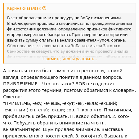
Ситуация такова: АУ как ИП привлекает в процедуре
Карина сказал(а):
наблюдения спец-ов: 1. по выполнению комплексного
финансово-экономического анализа предприятия (результат
В сентябре завершили процедуру по ЗоБу с изменениями.
его работы- не собственно финанализ как у АУ в наблюдении, а
В наблюдении привлекли специалиста по проведению анализа
"Письменная информация по результатам проведения анализа
фин.состояния должника, определению признаков фиктивного
финансово-экономического состояния ООО"Рогаикопыта"), 2.
и преднамеренного банкроства. При завершении попросили
юрист, 3. бухгалтер. Временным управляющим была
взыскать сумму оплаты за анализ с заявителя - упол. органа.
произведена оплата деятельности привлеченных
Обоснование - ссылки на статьи ЗоБа: из смысла Закона о
специалистов на общую сумму "стопицот" рублей , что
банкростве не следует, что ау должен лично провести анализ
подтверждается расходными кассовыми ордерами. Поскольку
фин.состояния должника; анализ фин. состояния -
обязанность
Нажмите, чтобы раскрыть...
в соответствии "п.п. 4.4 договоров оказания услуг п. 3.4
ву. Ау имеет право для осуществления своих
обязанностей
договора на выполнение комплексного финансово-
привлечь специалистов. У ау юридическое образование. Фин.
А начать я хотел бы с самого интересного и, на мой
экономического анализа предприятия обязанность по
анализ был проведен специалистом, у которого
взгляд, определяющего понятия в данном вопросе.
исчислению и удержанию налоговых платежей с денежной
экономическое образование. Суд согласился с позицией ау. А
суммы, подлежащей оплате привлеченным лицам возлагается
ПРИВЛЕЧЕНИЕ... Что это такое? ЗОБ не содержит
вот упол.орган - нет. Апелляция написана. Ждем
на ООО «Рогаикопыта», произведенные временным
раскрытия этого термина, поэтому обратимся к словарям.
управляющим расходы составляют сумму без учета налоговых
Ожегов:
платежей." Указанные расходы не превышают размеры,
"ПРИВЛЕЧЬ, -еку, -ечешь, -екут; -ек, -екла; -екший;
установленные ст. 20.7 Закона, в силу которой допустимая
-еченныи (-ен,-ена); -екши; сов. 1. кого-что. Притягивая,
сумма оплаты услуг лиц, привлеченных временным
приблизить к себе, прижать. П. всвои объятия. 2. кого-
управляющим для обеспечения своей деятельности составляет
"стоко-то" рублей согласно следующего расчета(далее расчет).
что. Побудить обратить внимание на что-н.,
Расчет произведен с учетом балансовой стоимости активов
вызватьинтерес. Шум привлек внимание. Выставка
должника по состоянию на последнюю отчетную дату,
привлекла много посетителей. 3. кого(что). Вызвать к
предшествующую дате введения соответствующей процедуре