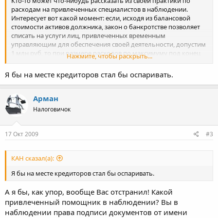
Кто-то может что-нибудь рассказать из своей практики по
расходам на привлеченных специалистов в наблюдении.
Интересует вот какой момент: если, исходя из балансовой
стоимости активов должника, закон о банкротстве позволяет
списать на услуги лиц, привлеченных временным
управляющим для обеспечения своей деятельности, допустим
1 млн руб, то при размере расходов по максимуму под конец
Нажмите, чтобы раскрыть...
наблюдения, т.е. на тот же миллион рублей, не возникают ли
вопросы у кредиторов при таком подходе к работе
Я бы на месте кредиторов стал бы оспаривать.
временного управляющего?
Лично я в наблюдении вижу максимальный расход - это на
Арман
финанализ. Ну еще помощник для ведения реестра, хождения
по судам и так далее... То есть можно уложиться в 100-200
Налоговичок
тысяч. Если при этом собранию кредиторов показать отчет на
миллион, то как активно они будут это оспаривать
(завышенные тарифы на услуги привлеченных лиц или
17 Окт 2009
#3
необоснованное привлечение лиц) и будут ли вообще?
КАН сказал(а):
Я бы на месте кредиторов стал бы оспаривать.
А я бы, как упор, вообще Вас отстранил! Какой
привлеченный помощник в наблюдении? Вы в
наблюдении права подписи документов от имени