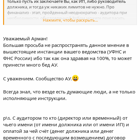
только пусть их заключаете Вы, как ИП, либо руководитель
должника, и тогда уж никаких лимитов не нужно. Про
финанализ - этап, пройденный неоднократно - аудитора при
необходимости, обусловленной ЗоБом можете пригласить
Нажмите, чтобы раскрыть...
поработать, а вот сам анализ извольте делать самостоятельно -
обязанность Ваша непосредственно.
Уважаемый Арман!
Большая просьба не распространять данное мнение в
вышестоящие инстанции вашего ведомства (УФНС и
ФНС России) ибо так как она здравая на 100%, то может
принести много бед АУ.
С уважением. Сообщество АУ.
Всегда знал, что везде есть думающие люди, а не только
исполняющие инструкции.
p\s. С аудитором то кто (директор или временный) от
чьего имени (от имени должника или от имени ИП) и
оплатой за чей счёт (денег должника или денег
временного с последующим возмещением) договор