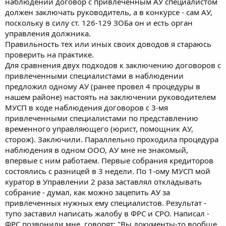
наблюдении договор с привлеченным АУ специалистом
должен заключать руководитель, а в конкурсе - сам АУ,
поскольку в силу ст. 126-129 ЗОБа он и есть орган
управления должника.
Правильность тех или иных своих доводов я стараюсь
проверить на практике.
Для сравнения двух подходов к заключению договоров с
привлеченными специалистами в наблюдении
предложил одному АУ (ранее провел 4 процедуры в
нашем районе) настоять на заключении руководителем
МУСП в ходе наблюдения договоров с 3-мя
привлеченными специалистами по представлению
временного управляющего (юрист, помощник АУ,
сторож). Заключили. Параллельно проходила процедура
наблюдения в одном ООО, АУ мне не знакомый,
впервые с ним работаем. Первые собрания кредиторов
состоялись с разницей в 3 недели. По 1-ому МУСП мой
куратор в Управлении 2 раза заставлял откладывать
собрание - думал, как можно зацепить АУ за
привлеченных нужных ему специалистов. Результат -
тупо заставил написать жалобу в ФРС и СРО. Написал -
ФРС позвонили мне, говорят: "Вы документы-то вообще