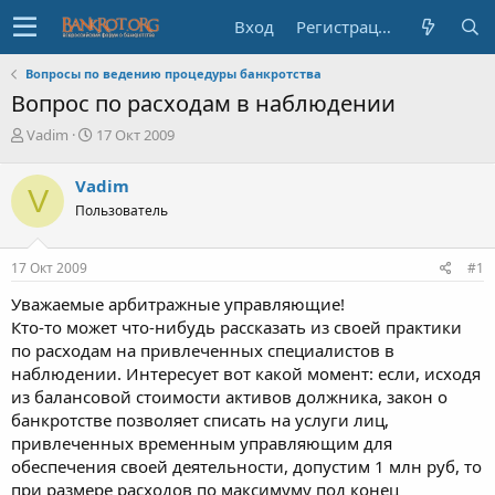
Вход
Регистрация
Вопросы по ведению процедуры банкротства
Вопрос по расходам в наблюдении
А
Д
Vadim
17 Окт 2009
в
а
т
т
Vadim
V
о
а
Пользователь
р
н
т
а
е
ч
17 Окт 2009
#1
м
а
ы
л
Уважаемые арбитражные управляющие!
а
Кто-то может что-нибудь рассказать из своей практики
по расходам на привлеченных специалистов в
наблюдении. Интересует вот какой момент: если, исходя
из балансовой стоимости активов должника, закон о
банкротстве позволяет списать на услуги лиц,
привлеченных временным управляющим для
обеспечения своей деятельности, допустим 1 млн руб, то
при размере расходов по максимуму под конец