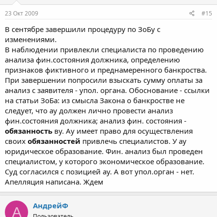
23 Окт 2009
#15
В сентябре завершили процедуру по ЗоБу с
изменениями.
В наблюдении привлекли специалиста по проведению
анализа фин.состояния должника, определению
признаков фиктивного и преднамеренного банкроства.
При завершении попросили взыскать сумму оплаты за
анализ с заявителя - упол. органа. Обоснование - ссылки
на статьи ЗоБа: из смысла Закона о банкростве не
следует, что ау должен лично провести анализ
фин.состояния должника; анализ фин. состояния -
обязанность
ву. Ау имеет право для осуществления
своих
обязанностей
привлечь специалистов. У ау
юридическое образование. Фин. анализ был проведен
специалистом, у которого экономическое образование.
Суд согласился с позицией ау. А вот упол.орган - нет.
Апелляция написана. Ждем
АндрейФ
А
Пользователь