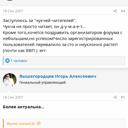
и
:
18 Сен 2007
#4
Заступлюсь за "чукчей-читателей".
Чукча не просто читает, он д-у-м-а-е-т...
Кроме того,хочется поздравить организаторов форума с
небольшим,но успехом!Число зарегистрированных
пользователей перевалило за сто и неуклонно растет!
(почти как ВВП ) :err:
Р
1 человек
е
а
к
Вышегородцев Игорь Алексеевич
ц
Гениальный управляющий
и
и
:
18 Сен 2007
#5
Более актуальна...
Фрэнк сказал(а):