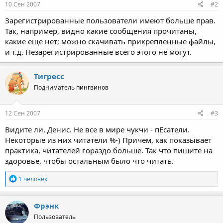
10 Сен 2007
#2
Зарегистрированные пользователи имеют больше прав.
Так, например, видно какие сообщения прочитаны,
какие еще нет; можно скачивать прикрепленные файлы,
и т.д. Незарегистрированные всего этого не могут.
Тигресс
Подниматель пингвинов
12 Сен 2007
#3
Видите ли, Денис. Не все в мире чукчи - пЕсатели.
Некоторые из них читатели %-) Причем, как показывает
практика, читателей гораздо больше. Так что пишите на
здоровье, чтобы остальным было что читать.
Р
1 человек
е
а
к
Фрэнк
ц
Пользователь
и