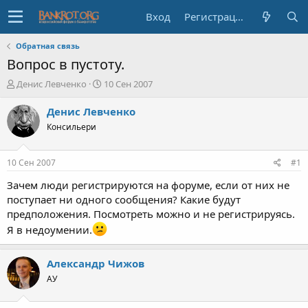
Вход
Регистрация
Обратная связь
Вопрос в пустоту.
А
Д
Денис Левченко
10 Сен 2007
в
а
т
т
Денис Левченко
о
а
Консильери
р
н
т
а
е
ч
10 Сен 2007
#1
м
а
ы
л
Зачем люди регистрируются на форуме, если от них не
а
поступает ни одного сообщения? Какие будут
предположения. Посмотреть можно и не регистрируясь.
Я в недоумении.
Александр Чижов
АУ