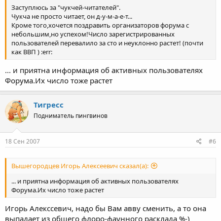
Заступлюсь за "чукчей-читателей".
Чукча не просто читает, он д-у-м-а-е-т...
Кроме того,хочется поздравить организаторов форума с
небольшим,но успехом!Число зарегистрированных
пользователей перевалило за сто и неуклонно растет! (почти
как ВВП ) :err:
... и приятна информация об активных пользователях
Форума.Их число тоже растет
Тигресс
Подниматель пингвинов
18 Сен 2007
#6
Вышегородцев Игорь Алексеевич сказал(а):
... и приятна информация об активных пользователях
Форума.Их число тоже растет
Игорь Алекссевич, надо бы Вам авву сменить, а то она
выпадает из общего флоро-фаунного расклада %-)