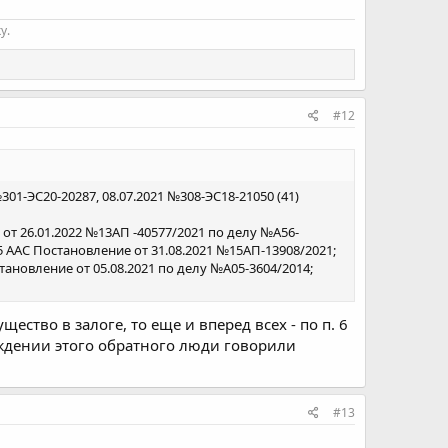
у.
#12
301-ЭС20-20287, 08.07.2021 №308-ЭС18-21050 (41)
 от 26.01.2022 №13АП -40577/2021 по делу №А56-
15 ААС Постановление от 31.08.2021 №15АП-13908/2021;
ановление от 05.08.2021 по делу №А05-3604/2014;
ество в залоге, то еще и вперед всех - по п. 6
суждении этого обратного люди говорили
#13