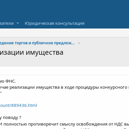
ватели
Юридическая консультация
Проведение торгов и публичное предложение
лизации имущества
мо ФНС.
учае реализации имущества в ходе процедуры конкурсного 
"
ccount/889436.html
у поводу ?
 И полностью противоречит смыслу освобождения от НДС в