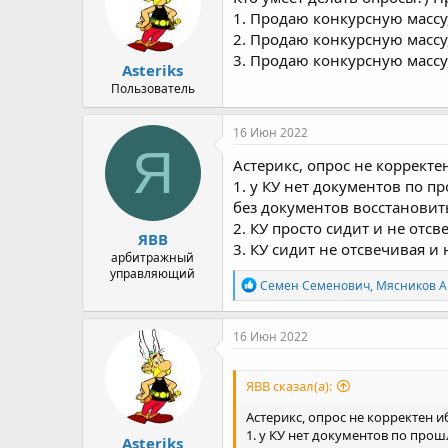
1. Продаю конкурсную массу,
2. Продаю конкурсную массу
3. Продаю конкурсную массу,
Asteriks
Пользователь
16 Июн 2022
Я
Астерикс, опрос не коррект
1. у КУ нет документов по п
без документов восстанови
2. КУ просто сидит и не отс
ЯВВ
3. КУ сидит не отсвечивая и 
арбитражный
управляющий
Р
Семен Семенович
,
Мясников А
е
а
к
16 Июн 2022
ц
и
и
ЯВВ сказал(а):
:
Астерикс, опрос не корректен 
1. у КУ нет документов по про
Asteriks