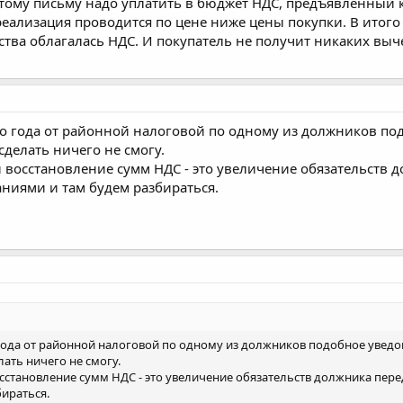
 этому письму надо уплатить в бюджет НДС, предъявленный
 реализация проводится по цене ниже цены покупки. В итого
тва облагалась НДС. И покупатель не получит никаких выче
 года от районной налоговой по одному из должников подо
сделать ничего не смогу.
и восстановление сумм НДС - это увеличение обязательств 
аниями и там будем разбираться.
ода от районной налоговой по одному из должников подобное уведомл
лать ничего не смогу.
осстановление сумм НДС - это увеличение обязательств должника пере
ираться.