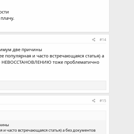
ости
 плачу.
#14
инимум две причины
е популярная и часто встречающаяся статья) а
й по НЕВОССТАНОВЛЕНИЮ тоже проблематично
#15
ичины
 и часто встречающаяся статья) а без документов