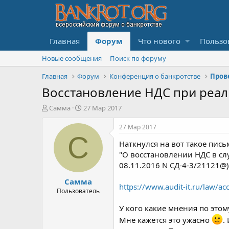
Главная
Форум
Что нового
Пользо
Новые сообщения
Поиск по форуму
Главная
Форум
Конференция о банкротстве
Восстановление НДС при реа
А
Д
Самма
27 Мар 2017
в
а
т
т
27 Мар 2017
о
а
С
Наткнулся на вот такое пись
р
н
т
а
"О восстановлении НДС в сл
е
ч
08.11.2016 N СД-4-3/21121@)
м
а
Самма
ы
л
https://www.audit-it.ru/law/a
а
Пользователь
У кого какие мнения по этом
Мне кажется это ужасно
.