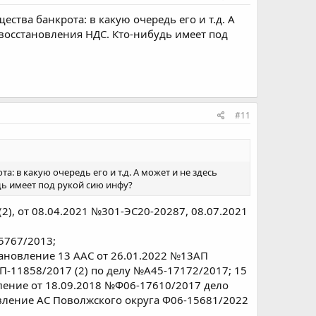
ства банкрота: в какую очередь его и т.д. А
 восстановления НДС. Кто-нибудь имеет под
#11
 в какую очередь его и т.д. А может и не здесь
дь имеет под рукой сию инфу?
), от 08.04.2021 №301-ЭС20-20287, 08.07.2021
5767/2013;
тановление 13 ААС от 26.01.2022 №13АП
П-11858/2017 (2) по делу №А45-17172/2017; 15
ление от 18.09.2018 №Ф06-17610/2017 дело
овление АС Поволжского округа Ф06-15681/2022