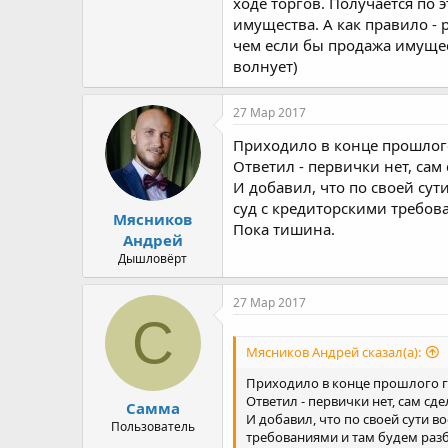
ходе торгов. Получается по
имущества. А как правило -
чем если бы продажа имущес
волнует)
27 Мар 2017
Приходило в конце прошлого
Ответил - первички нет, сам 
И добавил, что по своей сут
суд с кредиторскими требов
Мясников
Пока тишина.
Андрей
Дышловёрт
27 Мар 2017
С
Мясников Андрей сказал(а):
Приходило в конце прошлого г
Ответил - первички нет, сам сде
Самма
И добавил, что по своей сути в
Пользователь
требованиями и там будем разб