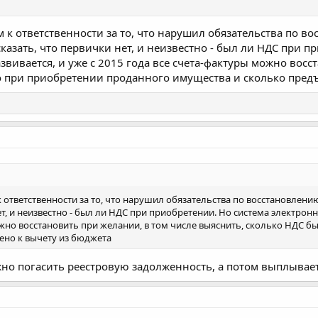
 к ответственности за то, что нарушил обязательства по в
сказать, что первички нет, и неизвестно - был ли НДС при 
вивается, и уже с 2015 года все счета-фактуры можно восс
о при приобретении проданного имущества и сколько предъ
 ответственности за то, что нарушил обязательства по восстановлению
т, и неизвестно - был ли НДС при приобретении. Но система электрон
ожно восстановить при желании, в том числе выяснить, сколько НДС 
ено к вычету из бюджета
ожно погасить реестровую задолженность, а потом выплыва