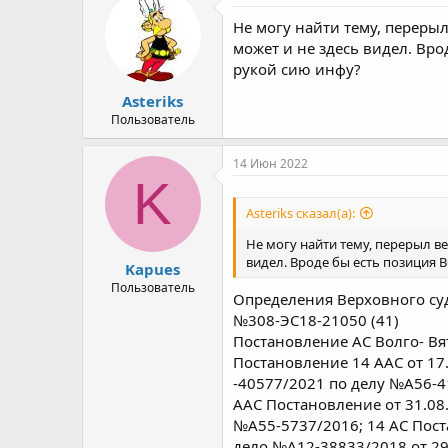
Не могу найти тему, перерыл
может и не здесь видел. Вро
рукой сию инфу?
Asteriks
Пользователь
14 Июн 2022
K
Asteriks сказал(а):
Не могу найти тему, перерыл ве
видел. Вроде бы есть позиция 
Kapues
Пользователь
Определения Верховного суд
№308-ЭС18-21050 (41)
Постановление АС Волго- Вя
Постановление 14 ААС от 17
-40577/2021 по делу №А56-4
ААС Постановление от 31.08
№А55-5737/2016; 14 АС Пост
дело №А12-38833/2018 от 29