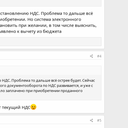
осстановлению НДС. Проблема то дальше всё
приобретении. Но система электронного
тановить при желании, в том числе выяснить,
явлено к вычету из бюджета
#4
 НДС. Проблема то дальше всё острее будет. Сейчас
ного документооборота по НДС развивается, и уже с
было заплачено при приобретении проданного
ет текущий НДС
#5