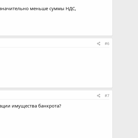
- значительно меньше суммы НДС,
#6
#7
ации имущества банкрота?