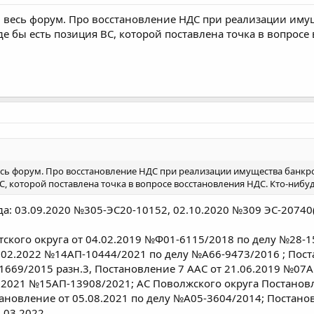
 весь форум. Про восстановление НДС при реализации имуще
де бы есть позиция ВС, которой поставлена точка в вопросе
сь форум. Про восстановление НДС при реализации имущества банкрота:
ВС, которой поставлена точка в вопросе восстановления НДС. Кто-нибу
а: 03.09.2020 №305-ЭС20-10152, 02.10.2020 №309 ЭС-20740(2
тского округа от 04.02.2019 №Ф01-6115/2018 по делу №28-1
.02.2022 №14АП-10444/2021 по делу №А66-9473/2016 ; Пос
1669/2015 разн.3, Постановление 7 ААС от 21.06.2019 №07А
.2021 №15АП-13908/2021; АС Поволжского округа Постанов
ановление от 05.08.2021 по делу №А05-3604/2014; Постан
.03.2022