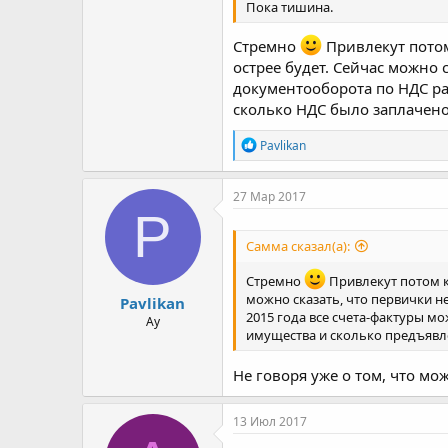
Пока тишина.
Стремно
Привлекут потом
острее будет. Сейчас можно 
документооборота по НДС раз
сколько НДС было заплачен
Р
Pavlikan
е
а
к
27 Мар 2017
ц
P
и
и
Самма сказал(а):
:
Стремно
Привлекут потом к
можно сказать, что первички не
Pavlikan
2015 года все счета-фактуры м
Ау
имущества и сколько предъявл
Не говоря уже о том, что м
13 Июл 2017