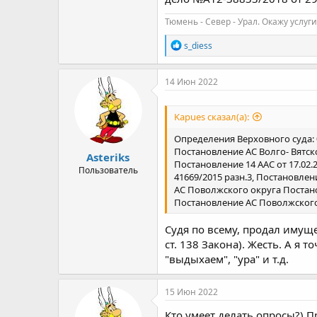
Тюмень - Север - Урал. Окажу услуги
Р
s_diess
е
а
к
14 Июн 2022
ц
и
и
Kapues сказал(а):
:
Определения Верховного суда: 03
Постановление АС Волго- Вятско
Asteriks
Постановление 14 ААС от 17.02.
Пользователь
41669/2015 разн.3, Постановлен
АС Поволжского округа Постанов
Постановление АС Поволжского 
Судя по всему, продал имуще
ст. 138 Закона). Жесть. А я
"выдыхаем", "ура" и т.д.
15 Июн 2022
Кто умеет делать опросы?) П