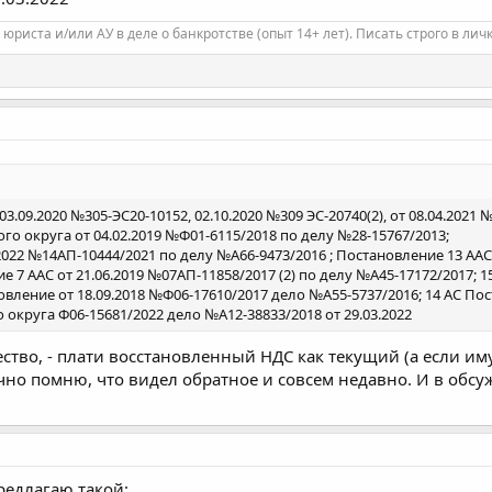
 юриста и/или АУ в деле о банкротстве (опыт 14+ лет). Писать строго в личк
.09.2020 №305-ЭС20-10152, 02.10.2020 №309 ЭС-20740(2), от 08.04.2021 №
го округа от 04.02.2019 №Ф01-6115/2018 по делу №28-15767/2013;
2022 №14АП-10444/2021 по делу №А66-9473/2016 ; Постановление 13 ААС
ие 7 ААС от 21.06.2019 №07АП-11858/2017 (2) по делу №А45-17172/2017; 
ление от 18.09.2018 №Ф06-17610/2017 дело №А55-5737/2016; 14 АС Пост
округа Ф06-15681/2022 дело №А12-38833/2018 от 29.03.2022
ство, - плати восстановленный НДС как текущий (а если имущ
 точно помню, что видел обратное и совсем недавно. И в об
редлагаю такой: