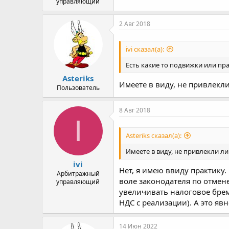
управляющий
2 Авг 2018
ivi сказал(а):
Есть какие то подвижки или пр
Asteriks
Имеете в виду, не привлекли
Пользователь
8 Авг 2018
I
Asteriks сказал(а):
Имеете в виду, не привлекли ли
ivi
Нет, я имею ввиду практику
Арбитражный
воле законодателя по отмен
управляющий
увеличивать налоговое брем
НДС с реализации). А это яв
14 Июн 2022