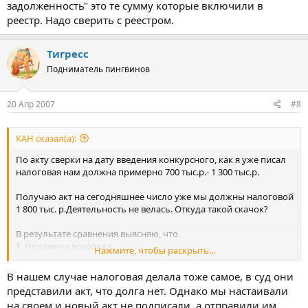
задолженность" это те сумму которые включили в
реестр. Надо сверить с реестром.
Тигресс
Подниматель пингвинов
20 Апр 2007
#8
КАН сказал(а):
По акту сверки на дату введения конкурсного, как я уже писал
налоговая нам должна примерно 700 тыс.р.- 1 300 тыс.р.
Получаю акт на сегодняшнее число уже мы должны налоговой
1 800 тыс. р.Деятельность не велась. Откуда такой скачок?
В результате сравнения выясняю, что
1. Недоимка возросла.
Нажмите, чтобы раскрыть...
2. Появился долг перед налоговой по графе отсроченная
задолженность в 1 700 тыс.р. Что за графа ?
В нашем случае налоговая делала тоже самое, в суд они
3. Некоторые переплаты например по НДФЛ, за исключением
представили акт, что долга нет. Однако мы настаивали
доходов, полученнх в виде дивидендов в размере 600 тыс.р.
на своем и новый акт не подписали, а отправили им