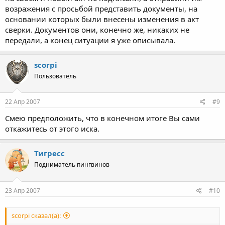
просто из акта испарились.
возражения с просьбой представить документы, на
Какой написать иск в суд, чтобы обязанность по доказыванию
основании которых были внесены изменения в акт
была на налоговой?
сверки. Документов они, конечно же, никаких не
передали, а конец ситуации я уже описывала.
scorpi
Пользователь
22 Апр 2007
#9
Смею предположить, что в конечном итоге Вы сами
откажитесь от этого иска.
Тигресс
Подниматель пингвинов
23 Апр 2007
#10
scorpi сказал(а):