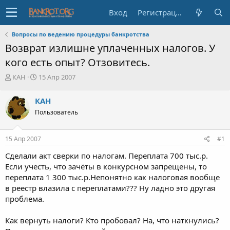
Вход
Регистрация
Вопросы по ведению процедуры банкротства
Возврат излишне уплаченных налогов. У
кого есть опыт? Отзовитесь.
А
Д
КАН
15 Апр 2007
в
а
т
т
КАН
о
а
Пользователь
р
н
т
а
е
ч
15 Апр 2007
#1
м
а
ы
л
Сделали акт сверки по налогам. Переплата 700 тыс.р.
а
Если учесть, что зачёты в конкурсном запрещены, то
переплата 1 300 тыс.р.Непонятно как налоговая вообще
в реестр влазила с переплатами??? Ну ладно это другая
проблема.
Как вернуть налоги? Кто пробовал? На, что наткнулись?