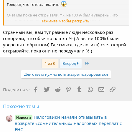
Говорят, что готовы платить.
Счёт мы пока не открывали, т.к. на 100 % были уверены, что
налоговая откажет. А тут готовы платить. Странно.
Нажмите, чтобы раскрыть...
Может время тянут?
Странный вы, вам тут разные люди несколько раз
говорили, что обычно платят %-) А вы не 100% были
Сейчас срочно открываем счёт.
уверены в обратном) Где смысл, где логика) счет скорей
открывайте, пока они не передумали %-)
Последняя
1 из 3
Вперед
Для ответа нужно войти/зарегистрироваться
Facebook
Twitter
Reddit
Pinterest
Tumblr
WhatsApp
Электронная
Ссылка
Поделиться:
Похожие темы
Налоговики начали отказывать в
Новости
возврате «сомнительных» налоговых переплат с
ЕНС