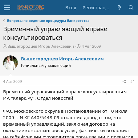
Вход
Регистрация
Вопросы по ведению процедуры банкротства
Временный управляющий вправе
консультироваться
А
Д
Вышегородцев Игорь Алексеевич
4 Авг 2009
в
а
т
т
Вышегородцев Игорь Алексеевич
о
а
Гениальный управляющий
р
н
т
а
е
ч
4 Авг 2009
#1
м
а
ы
л
Временный управляющий вправе консультироваться
а
ИА "Клерк.Ру". Отдел новостей
ФАС Московского округа в Постановлении от 10 июля
2009 г. N КГ-А40/5448-09 отклонил довод о том, что
временный управляющий, заключая договор на
оказание консалтинговых услуг, фактически возложил
на себя функции руководителя организации и превысил