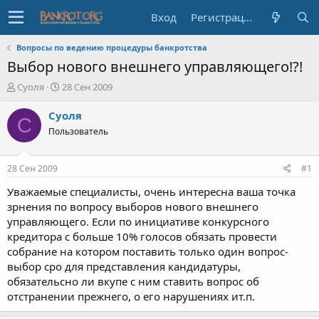
Вход
Регистрация
Вопросы по ведению процедуры банкротства
Выбор нового внешнего управляющего!?!
А
Д
Суоля
28 Сен 2009
в
а
т
т
Суоля
С
о
а
Пользователь
р
н
т
а
е
ч
28 Сен 2009
#1
м
а
ы
л
Уважаемые специалисты, очень интересна ваша точка
а
зрнения по вопросу выборов нового внешнего
управляющего. Если по инициативе конкурсного
кредитора с больше 10% голосов обязать провести
собрание на котором поставить только один вопрос-
выбор сро для представления кандидатуры,
обязательсно ли вкупе с ним ставить вопрос об
отстранении прежнего, о его нарушениях ит.п.