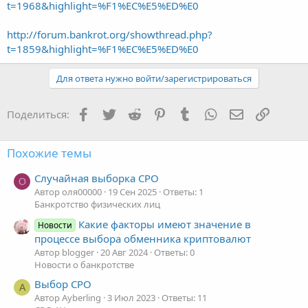
t=1968&highlight=%F1%EC%E5%ED%E0
http://forum.bankrot.org/showthread.php?
t=1859&highlight=%F1%EC%E5%ED%E0
Для ответа нужно войти/зарегистрироваться
Facebook
Twitter
Reddit
Pinterest
Tumblr
WhatsApp
Электронная
Ссылка
Поделиться:
Похожие темы
Случайная выборка СРО
О
Автор оля00000
19 Сен 2025
Ответы: 1
Банкротство физических лиц
Какие факторы имеют значение в
Новости
процессе выбора обменника криптовалют
Автор blogger
20 Авг 2024
Ответы: 0
Новости о банкротстве
Выбор СРО
A
Автор Ayberling
3 Июл 2023
Ответы: 11