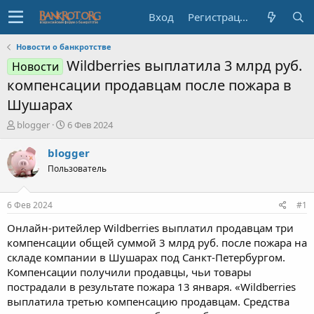
Вход
Регистрация
Новости о банкротстве
Wildberries выплатила 3 млрд руб.
Новости
компенсации продавцам после пожара в
Шушарах
А
Д
blogger
6 Фев 2024
в
а
т
т
blogger
о
а
Пользователь
р
н
т
а
е
ч
6 Фев 2024
#1
м
а
ы
л
Онлайн-ритейлер Wildberries выплатил продавцам три
а
компенсации общей суммой 3 млрд руб. после пожара на
складе компании в Шушарах под Санкт-Петербургом.
Компенсации получили продавцы, чьи товары
пострадали в результате пожара 13 января. «Wildberries
выплатила третью компенсацию продавцам. Средства