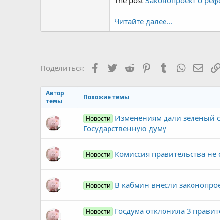
The post
Законопроект о реф
Читайте далее...
Facebook
Twitter
Reddit
Pinterest
Tumblr
WhatsAp
Элек
Поделиться:
Автор
Похожие темы
темы
Изменениям дали зеленый св
Новости
Государственную думу
Комиссия правительства не 
Новости
В кабмин внесли законопрое
Новости
Госдума отклонила 3 правит
Новости