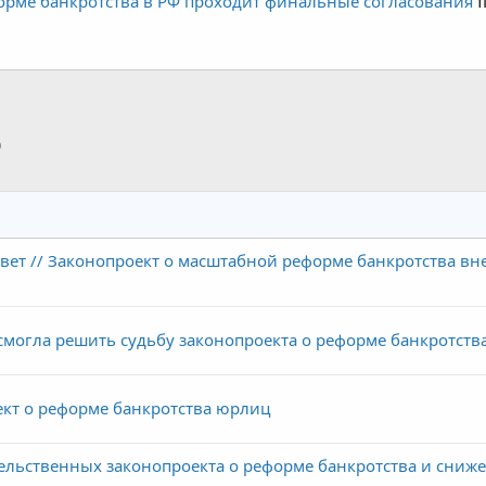
орме банкротства в РФ проходит финальные согласования
f
p
тронная почта
Ссылка
ет // Законопроект о масштабной реформе банкротства вн
смогла решить судьбу законопроекта о реформе банкротств
кт о реформе банкротства юрлиц
ельственных законопроекта о реформе банкротства и сниж