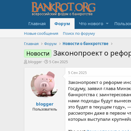
Главная
Форум
Что нового
Пользо
Новые сообщения
Поиск по форуму
Главная
Форум
Новости о банкротстве
Законопроект о рефор
Новости
А
Д
blogger
5 Сен 2025
в
а
т
т
5 Сен 2025
о
а
Законопроект о реформе инст
р
н
т
а
Госдуму, заявил глава Мин
е
ч
банкротства с заинтересов
м
а
нами подходы будут вынесен
blogger
ы
л
это будет в текущем году», —
а
Пользователь
рассмотрен даже в первом 
которых выступали крупней