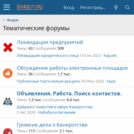
Вход
Регистрация
Форум
Тематические форумы
Ликвидация предприятий
Темы
43
Сообщения
509
Ликвидация юридического лица
13 Сен 2022
Kapues
Обсуждение работы электронных площадок
Темы
56
Сообщения
1,7 тыс.
Публичные торги минуя аукцион
29 Июн 2025
taypi
Объявления. Работа. Поиск контактов.
Темы
1,3 тыс.
Сообщения
6,4 тыс.
Дайджест новостей в сфере банкротства.
2 Авг 2026
Набибула Багамаев
Громкие дела о банкротстве
Темы
113
Сообщения
2,1 тыс.