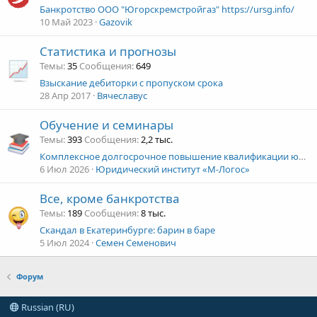
Банкротство ООО "Югорскремстройгаз" https://ursg.info/
10 Май 2023
Gazovik
Статистика и прогнозы
Темы
35
Сообщения
649
Взыскание дебиторки с пропуском срока
28 Апр 2017
Вячеславус
Обучение и семинары
Темы
393
Сообщения
2,2 тыс.
Комплексное долгосрочное повышение квалификации юристов. Онлайн-курс. Начало занятий 1 октября 2026 г.
6 Июл 2026
Юридический институт «М-Логос»
Все, кроме банкротства
Темы
189
Сообщения
8 тыс.
Скандал в Екатеринбурге: барин в баре
5 Июл 2024
Семен Семенович
Форум
Russian (RU)