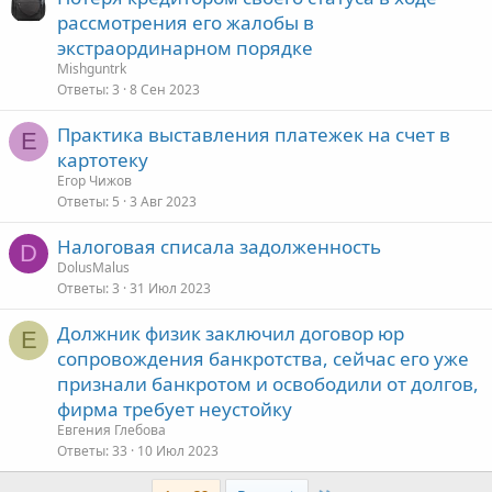
рассмотрения его жалобы в
экстраординарном порядке
Mishguntrk
Ответы
3
8 Сен 2023
Практика выставления платежек на счет в
Е
картотеку
Егор Чижов
Ответы
5
3 Авг 2023
Налоговая списала задолженность
D
DolusMalus
Ответы
3
31 Июл 2023
Должник физик заключил договор юр
Е
сопровождения банкротства, сейчас его уже
признали банкротом и освободили от долгов,
фирма требует неустойку
Евгения Глебова
Ответы
33
10 Июл 2023