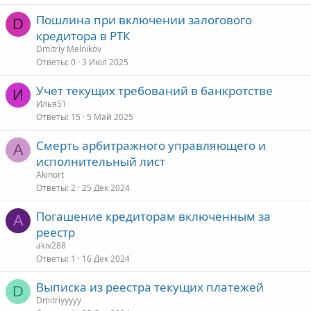
Пошлина при включении залогового
D
кредитора в РТК
Dmitriy Melnikov
Ответы
0
3 Июл 2025
Учет текущих требований в банкротстве
И
Илья51
Ответы
15
5 Май 2025
Смерть арбитражного управляющего и
A
исполнительный лист
Akinort
Ответы
2
25 Дек 2024
Погашение кредиторам включенным за
A
реестр
akiv288
Ответы
1
16 Дек 2024
Выписка из реестра текущих платежей
D
Dmitriyyyyy