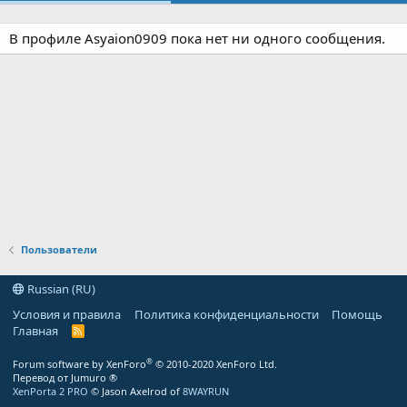
В профиле Asyaion0909 пока нет ни одного сообщения.
Пользователи
Russian (RU)
Условия и правила
Политика конфиденциальности
Помощь
Главная
R
S
S
®
Forum software by XenForo
© 2010-2020 XenForo Ltd.
Перевод от Jumuro ®
XenPorta 2 PRO
© Jason Axelrod of
8WAYRUN