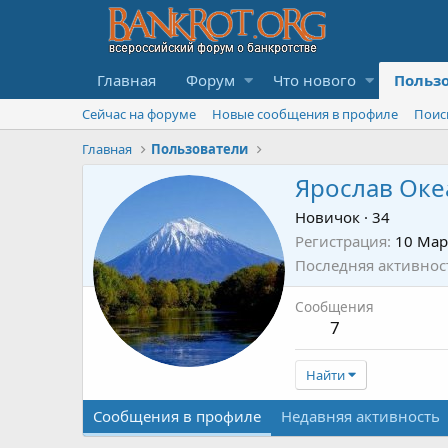
Главная
Форум
Что нового
Польз
Сейчас на форуме
Новые сообщения в профиле
Поис
Главная
Пользователи
Ярослав Оке
Новичок
·
34
Регистрация
10 Мар
Последняя активнос
Сообщения
7
Найти
Сообщения в профиле
Недавняя активность