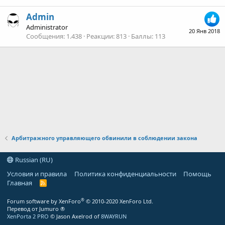
Admin
Administrator
20 Янв 2018
Сообщения
1.438
Реакции
813
Баллы
113
Арбитражного управляющего обвинили в соблюдении закона
Russian (RU)
Условия и правила
Политика конфиденциальности
Помощь
Главная
R
S
S
®
Forum software by XenForo
© 2010-2020 XenForo Ltd.
Перевод от Jumuro ®
XenPorta 2 PRO
© Jason Axelrod of
8WAYRUN