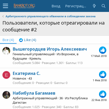
Вход
Регистрация
Арбитражного управляющего обвинили в соблюдении закона
Пользователи, которые отреагировали на
сообщение #2
Все
(4)
Like
(4)
Вышегородцев Игорь Алексеевич
Гениальный управляющий
·
Из
Воронеж, в
17 Май 2018
будущем - Кремль
Сообщения
5.084
Реакции
1.301
Баллы
113
Екатерина С.
Е
Новичок
·
43
1 Фев 2018
Сообщения
0
Реакции
0
Баллы
0
Набибула Багамаев
Арбитражный управляющий
·
36
·
Из
Республика
22 Янв 2018
Дагестан
Сообщения
1.025
Реакции
340
Баллы
83