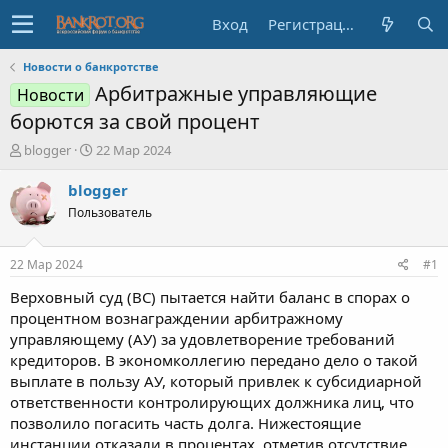
Вход
Регистрация
Новости о банкротстве
Арбитражные управляющие
Новости
борются за свой процент
А
Д
blogger
22 Мар 2024
в
а
т
т
blogger
о
а
Пользователь
р
н
т
а
е
ч
22 Мар 2024
#1
м
а
ы
л
Верховный суд (ВС) пытается найти баланс в спорах о
а
процентном вознаграждении арбитражному
управляющему (АУ) за удовлетворение требований
кредиторов. В экономколлегию передано дело о такой
выплате в пользу АУ, который привлек к субсидиарной
ответственности контролирующих должника лиц, что
позволило погасить часть долга. Нижестоящие
инстанции отказали в процентах, отметив отсутствие