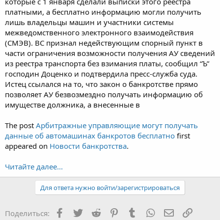
которые с 1 января сделали выписки этого реестра
платными, а бесплатно информацию могли получить
лишь владельцы машин и участники системы
межведомственного электронного взаимодействия
(СМЭВ). ВС признал недействующим спорный пункт в
части ограничения возможности получения АУ сведений
из реестра транспорта без взимания платы, сообщил “Ъ”
господин Доценко и подтвердила пресс-служба суда.
Истец ссылался на то, что закон о банкротстве прямо
позволяет АУ безвозмездно получать информацию об
имуществе должника, а внесенные в
The post
Арбитражные управляющие могут получать
данные об автомашинах банкротов бесплатно
first
appeared on
Новости банкротства
.
Читайте далее...
Для ответа нужно войти/зарегистрироваться
Facebook
Twitter
Reddit
Pinterest
Tumblr
WhatsApp
Электронная
Ссылка
Поделиться: