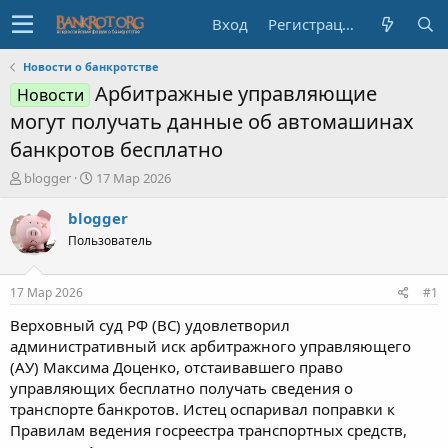
Вход
Регистрация
Новости о банкротстве
Арбитражные управляющие
Новости
могут получать данные об автомашинах
банкротов бесплатно
А
Д
blogger
17 Мар 2026
в
а
т
т
blogger
о
а
Пользователь
р
н
т
а
е
ч
17 Мар 2026
#1
м
а
ы
л
Верховный суд РФ (ВС) удовлетворил
а
административный иск арбитражного управляющего
(АУ) Максима Доценко, отстаивавшего право
управляющих бесплатно получать сведения о
транспорте банкротов. Истец оспаривал поправки к
Правилам ведения госреестра транспортных средств,