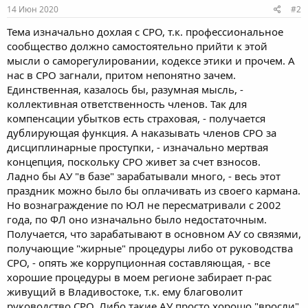
14 Июн 2020
#2
Тема изначально дохлая с СРО, т.к. профессиональное
сообщество должно самостоятельно прийти к этой
мысли о саморегулировании, кодексе этики и прочем. А
нас в СРО загнали, притом непонятно зачем.
Единственная, казалось бы, разумная мысль, -
коллективная ответственность членов. Так для
компенсации убытков есть страховая, - получается
дублирующая функция. А наказывать членов СРО за
дисциплинарные проступки, - изначально мертвая
концепция, поскольку СРО живет за счет взносов.
Ладно бы АУ "в базе" зарабатывали много, - весь этот
праздник можно было бы оплачивать из своего кармана.
Но вознаграждение по ЮЛ не пересматривали с 2002
года, по ФЛ оно изначально было недостаточным.
Получается, что зарабатывают в основном АУ со связями,
получающие "жирные" процедуры либо от руководства
СРО, - опять же коррупционная составляющая, - все
хорошие процедуры в моем регионе забирает п-рас
живущий в Владивостоке, т.к. ему благоволит
руководство СРО. Либо такие АУ просто хорошо "вросли"