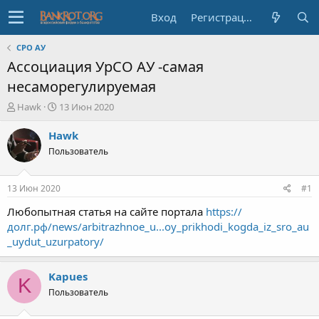
Вход
Регистрация
СРО АУ
Ассоциация УрСО АУ -самая
несаморегулируемая
А
Д
Hawk
13 Июн 2020
в
а
т
т
Hawk
о
а
Пользователь
р
н
т
а
е
ч
13 Июн 2020
#1
м
а
ы
л
Любопытная статья на сайте портала
https://
а
долг.рф/news/arbitrazhnoe_u...oy_prikhodi_kogda_iz_sro_au
_uydut_uzurpatory/
Kapues
K
Пользователь