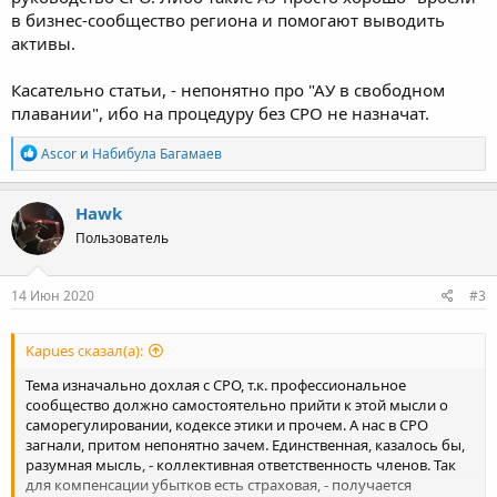
в бизнес-сообщество региона и помогают выводить
активы.
Касательно статьи, - непонятно про "АУ в свободном
плавании", ибо на процедуру без СРО не назначат.
Р
Ascor
и
Набибула Багамаев
е
а
к
Hawk
ц
Пользователь
и
и
:
14 Июн 2020
#3
Kapues сказал(а):
Тема изначально дохлая с СРО, т.к. профессиональное
сообщество должно самостоятельно прийти к этой мысли о
саморегулировании, кодексе этики и прочем. А нас в СРО
загнали, притом непонятно зачем. Единственная, казалось бы,
разумная мысль, - коллективная ответственность членов. Так
для компенсации убытков есть страховая, - получается