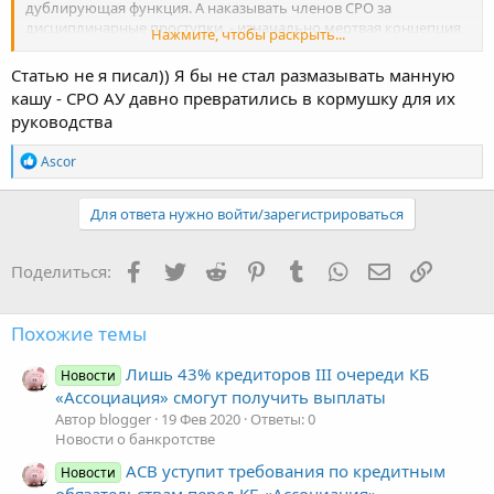
дублирующая функция. А наказывать членов СРО за
дисциплинарные проступки, - изначально мертвая концепция,
Нажмите, чтобы раскрыть...
поскольку СРО живет за счет взносов.
Ладно бы АУ "в базе" зарабатывали много, - весь этот праздник
Статью не я писал)) Я бы не стал размазывать манную
можно было бы оплачивать из своего кармана. Но
кашу - СРО АУ давно превратились в кормушку для их
вознаграждение по ЮЛ не пересматривали с 2002 года, по ФЛ
руководства
оно изначально было недостаточным. Получается, что
зарабатывают в основном АУ со связями, получающие
Р
Ascor
"жирные" процедуры либо от руководства СРО, - опять же
е
коррупционная составляющая, - все хорошие процедуры в
а
моем регионе забирает п-рас живущий в Владивостоке, т.к. ему
к
Для ответа нужно войти/зарегистрироваться
благоволит руководство СРО. Либо такие АУ просто хорошо
ц
"вросли" в бизнес-сообщество региона и помогают выводить
и
активы.
и
Facebook
Twitter
Reddit
Pinterest
Tumblr
WhatsApp
Электронная
Ссылка
Поделиться:
:
Касательно статьи, - непонятно про "АУ в свободном плавании",
ибо на процедуру без СРО не назначат.
Похожие темы
Лишь 43% кредиторов III очереди КБ
Новости
«Ассоциация» смогут получить выплаты
Автор blogger
19 Фев 2020
Ответы: 0
Новости о банкротстве
АСВ уступит требования по кредитным
Новости
обязательствам перед КБ «Ассоциация»