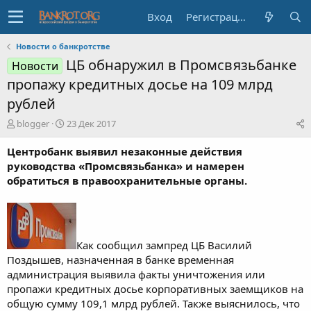
Вход
Регистрация
Новости о банкротстве
ЦБ обнаружил в Промсвязьбанке
Новости
пропажу кредитных досье на 109 млрд
рублей
А
Д
blogger
23 Дек 2017
в
а
т
т
Центробанк выявил незаконные действия
о
а
руководства «Промсвязьбанка» и намерен
р
н
обратиться в правоохранительные органы.
т
а
е
ч
м
а
ы
л
а
Как сообщил зампред ЦБ Василий
Поздышев, назначенная в банке временная
администрация выявила факты уничтожения или
пропажи кредитных досье корпоративных заемщиков на
общую сумму 109,1 млрд рублей. Также выяснилось, что