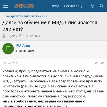
Вход
Регистрация
Банкротство физических лиц
Долги за обучение в МВД. Списываются
или нет?
А
Д
FU_Alex
13 Окт 2021
в
а
т
т
FU_Alex
F
о
а
Пользователь
р
н
т
а
е
ч
13 Окт 2021
#1
м
а
ы
л
Коллеги, прошу поделиться мнением, а можно и
а
практикой. Списываются ли долги бывшим сотрудникам
МВД - затраты на обучение за неотработанное время по
контракту (решение суда о взыскании уже есть). На
просторах интернета нашел мнение, что этот долг связан
с личностью , поэтому списание под вопросом.
иные требования, неразрывно связанные с
личностью кредитора
, в том числе