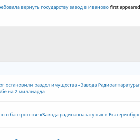
ребовала вернуть государству завод в Иваново
first appeare
p
тронная почта
Ссылка
г остановили раздел имущества «Завода Радиоаппаратуры
рбе на 2 миллиарда
ло о банкротстве «Завода радиоаппаратуры» в Екатеринбур