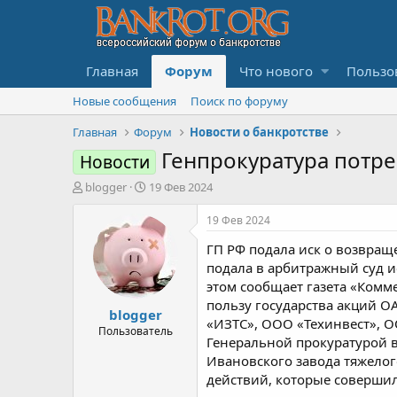
Главная
Форум
Что нового
Пользо
Новые сообщения
Поиск по форуму
Главная
Форум
Новости о банкротстве
Генпрокуратура потре
Новости
А
Д
blogger
19 Фев 2024
в
а
т
т
19 Фев 2024
о
а
ГП РФ подала иск о возвращ
р
н
т
а
подала в арбитражный суд и
е
ч
этом сообщает газета «Комм
м
а
пользу государства акций О
blogger
ы
л
«ИЗТС», ООО «Техинвест», О
а
Пользователь
Генеральной прокуратурой в
Ивановского завода тяжело
действий, которые совершил