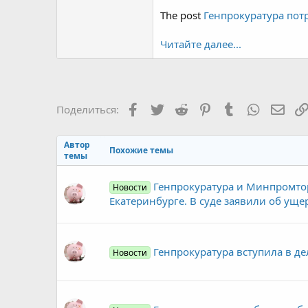
The post
Генпрокуратура пот
Читайте далее...
Facebook
Twitter
Reddit
Pinterest
Tumblr
WhatsAp
Элек
Поделиться:
Автор
Похожие темы
темы
Генпрокуратура и Минпромтор
Новости
Екатеринбурге. В суде заявили об уще
Генпрокуратура вступила в де
Новости