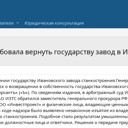
ватели
Юридическая консультация
бовала вернуть государству завод в 
ении государству Ивановского завода станкостроения Гене
ск о возвращении в собственность государства Ивановского
ерсантъ» («Ъ»). По сведениям издания, в арбитражный суд 
АО ИЗТС обратился заместитель генерального прокурора РФ
ОО «Инвестпроект» и физические лица, владеющие ценными
 ходе надзора было выявлено незаконное изъятие из влад
го станкостроения. Подобное стало результатом умышленн
и должностные лица и ответчики. Решение о передаче пре