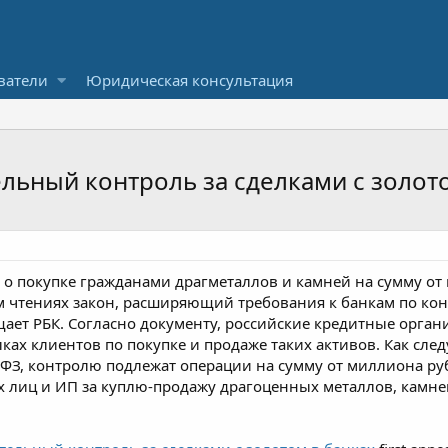
ватели
Юридическая консультация
ельный контроль за сделками с золот
 о покупке гражданами драгметаллов и камней на сумму от
ем чтениях закон, расширяющий требования к банкам по ко
ает РБК. Согласно документу, российские кредитные орган
ах клиентов по покупке и продаже таких активов. Как следу
З, контролю подлежат операции на сумму от миллиона руб
х лиц и ИП за куплю-продажу драгоценных металлов, камн