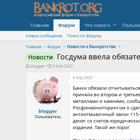
Главная
Форум
Что нового
Пользо
Новые сообщения
Поиск по форуму
Главная
Форум
Новости о банкротстве
Госдума ввела обязат
Новости
А
Д
blogger
9 Апр 2025
в
а
т
т
9 Апр 2025
о
а
Банки обязали отчитываться
р
н
т
а
приняла во втором и треть
е
ч
металлами и камнями, сообщ
м
а
Росфинмониторингом о сделк
blogger
ы
л
антиотмывочный закон 115-Ф
а
Пользователь
денег со счетов юридически
издание. Такой же порог