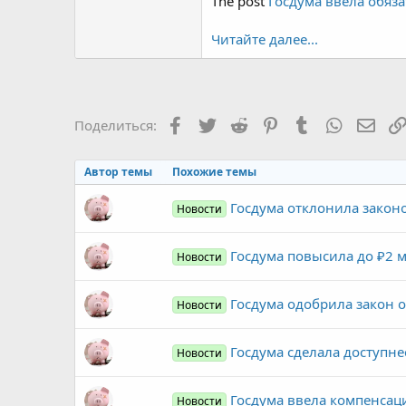
The post
Госдума ввела обяза
Читайте далее...
Facebook
Twitter
Reddit
Pinterest
Tumblr
WhatsAp
Элек
Поделиться:
Автор темы
Похожие темы
Госдума отклонила законо
Новости
Госдума повысила до ₽2 м
Новости
Госдума одобрила закон 
Новости
Госдума сделала доступне
Новости
Госдума ввела компенсац
Новости