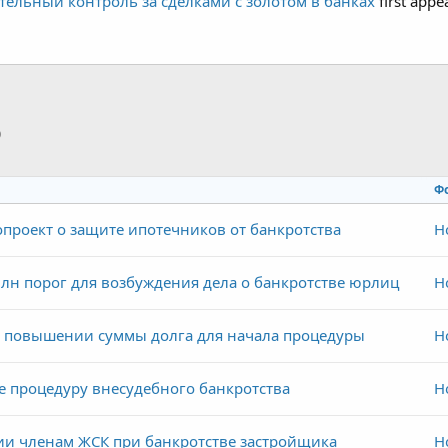
тельный контроль за сделками с золотом в банках
first app
p
тронная почта
Ссылка
Ф
проект о защите ипотечников от банкротства
Н
лн порог для возбуждения дела о банкротстве юрлиц
Н
о повышении суммы долга для начала процедуры
Н
е процедуру внесудебного банкротства
Н
ии членам ЖСК при банкротстве застройщика
Н