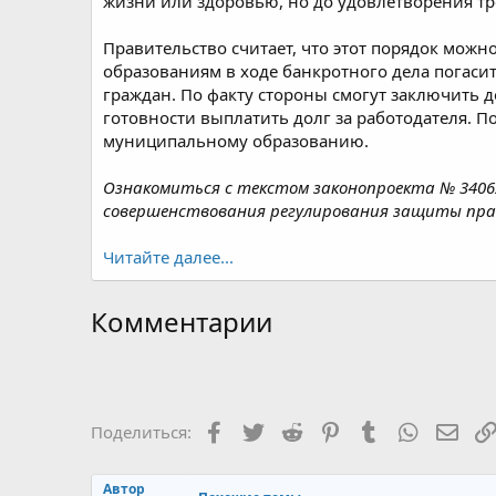
жизни или здоровью, но до удовлетворения т
Правительство считает, что этот порядок мож
образованиям в ходе банкротного дела погасит
граждан. По факту стороны смогут заключить д
готовности выплатить долг за работодателя. П
муниципальному образованию.
Ознакомиться с текстом законопроекта № 34062
совершенствования регулирования защиты прав
Читайте далее...
Комментарии
Facebook
Twitter
Reddit
Pinterest
Tumblr
WhatsAp
Элек
Поделиться:
Автор