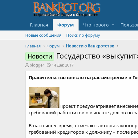
Главная
Форум
Что нового
Пользо
Новые сообщения
Поиск по форуму
Главная
Форум
Новости о банкротстве
Государство «выкупит
Новости
А
Д
blogger
14 Дек 2017
в
а
т
т
Правительство внесло на рассмотрение в Г
о
а
р
н
т
а
е
ч
м
а
Проект предусматривает внесени
ы
л
требований работников о выплате долгов по за
а
В настоящее время, отмечают авторы законопр
требований кредиторов к должнику – после ра