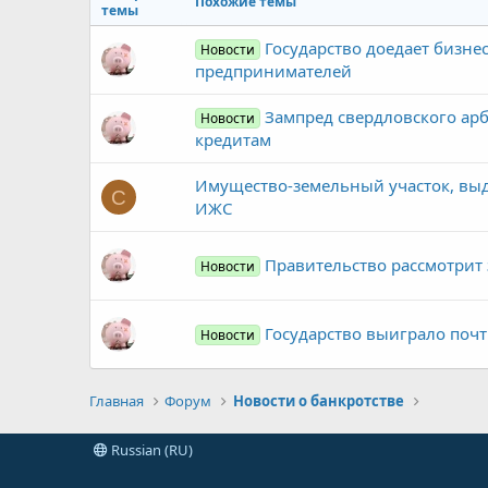
Похожие темы
темы
Государство доедает бизнес
Новости
предпринимателей
Зампред свердловского арб
Новости
кредитам
Имущество-земельный участок, выд
С
ИЖС
Правительство рассмотрит 
Новости
Государство выиграло поч
Новости
Главная
Форум
Новости о банкротстве
Russian (RU)