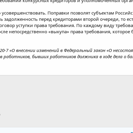
ребований конкурсных кредиторов и уполномоченных орга
но усовершенствовать. Поправки позволят субъектам Росс
ь задолженность перед кредиторами второй очереди, то ест
оговор уступки права требования. По каждому виду требов
осле непосредственно «выкупа» права требования, которое б
0-7 «О внесении изменений в Федеральный закон «О несосто
 работников, бывших работников должника в ходе дела о 
p
тронная почта
Ссылка