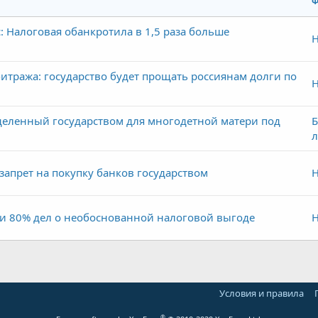
Ф
: Налоговая обанкротила в 1,5 раза больше
Н
итража: государство будет прощать россиянам долги по
Н
еленный государством для многодетной матери под
Б
запрет на покупку банков государством
Н
ти 80% дел о необоснованной налоговой выгоде
Н
Условия и правила
®