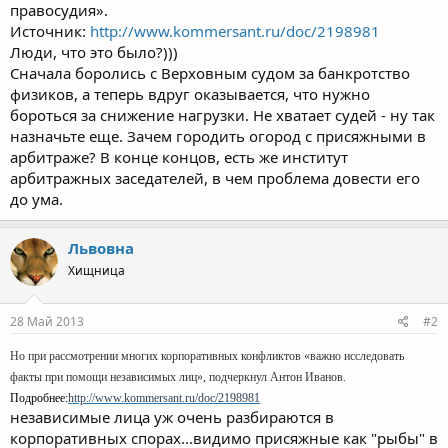
правосудия».
Источник:
http://www.kommersant.ru/doc/2198981
Люди, что это было?)))
Сначала боролись с Верховным судом за банкротство
физиков, а теперь вдруг оказывается, что нужно
бороться за снижение нагрузки. Не хватает судей - ну так
назначьте еще. Зачем городить огород с присяжными в
арбитраже? В конце концов, есть же институт
арбитражных заседателей, в чем проблема довести его
до ума.
Львовна
Хищница
28 Май 2013
#2
Но при рассмотрении многих корпоративных конфликтов «важно исследовать
факты при помощи независимых лиц», подчеркнул Антон Иванов.
Подробнее:
http://www.kommersant.ru/doc/2198981
независимые лица уж очень разбираются в
корпоративных спорах...видимо присяжные как "рыбы" в