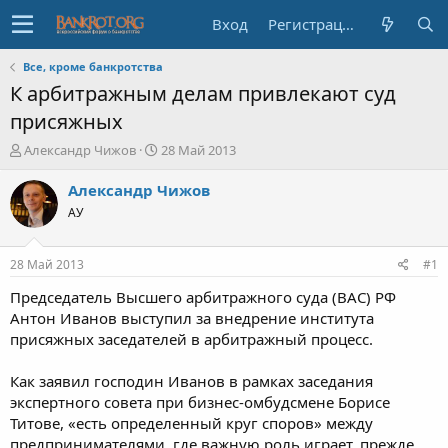
Вход
Регистрация
Все, кроме банкротства
К арбитражным делам привлекают суд
присяжных
А
Д
Александр Чижов
28 Май 2013
в
а
т
т
Александр Чижов
о
а
АУ
р
н
т
а
е
ч
28 Май 2013
#1
м
а
ы
л
Председатель Высшего арбитражного суда (ВАС) РФ
а
Антон Иванов выступил за внедрение института
присяжных заседателей в арбитражный процесс.
Как заявил господин Иванов в рамках заседания
экспертного совета при бизнес-омбудсмене Борисе
Титове, «есть определенный круг споров» между
предпринимателями, где важную роль играет, прежде