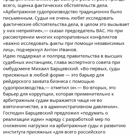
всего, оценка фактических обстоятельств дела.
«Арбитражное судопроизводство традиционно было
письменным. Судьи не очень любят исследовать
фактические обстоятельства дела, в целом это вызывает
у них неприятие»,— сказал председатель ВАС. Но при
рассмотрении многих корпоративных конфликтов
«важно исследовать факты при помощи независимых
лиц», подчеркнул Антон Иванов.
Идею поддержал и полпред правительства в высших
судебных инстанциях, глава экспертного совета при
омбудсмене Михаил Барщевский. «Во-первых, суды
присяжных в любой форме — это барьер для
рейдерского захвата бизнеса с помощью
судопроизводства,— отметил он.— Во-вторых, это
барьер для коррупции, которая применительно к
арбитражным судам выражается чаще не во
взяточничестве, а в административном давлении».
Господин Барщевский предложил «подумать о
реализации идеи» наряду с разработкой мер по
снижению нагрузки на арбитражные суды и развитию
института присяжных «для всего российского