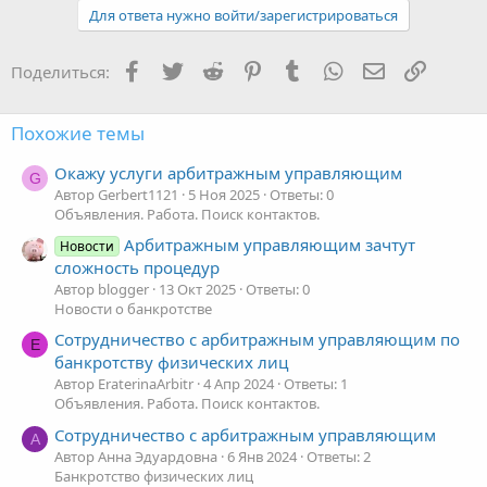
Для ответа нужно войти/зарегистрироваться
Facebook
Twitter
Reddit
Pinterest
Tumblr
WhatsApp
Электронная
Ссылка
Поделиться:
Похожие темы
Окажу услуги арбитражным управляющим
G
Автор Gerbert1121
5 Ноя 2025
Ответы: 0
Объявления. Работа. Поиск контактов.
Арбитражным управляющим зачтут
Новости
сложность процедур
Автор blogger
13 Окт 2025
Ответы: 0
Новости о банкротстве
Сотрудничество с арбитражным управляющим по
E
банкротству физических лиц
Автор EraterinaArbitr
4 Апр 2024
Ответы: 1
Объявления. Работа. Поиск контактов.
Сотрудничество с арбитражным управляющим
А
Автор Анна Эдуардовна
6 Янв 2024
Ответы: 2
Банкротство физических лиц