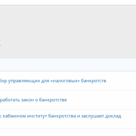
p
тронная почта
Ссылка
бор управляющих для «налоговых» банкротств
аботать закон о банкротстве
с кабмином институт банкротства и заслушает доклад