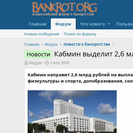
Главная
Форум
Что нового
Пользо
Новые сообщения
Поиск по форуму
Главная
Форум
Новости о банкротстве
Кабмин выделит 2,6 м
Новости
А
Д
blogger
2 Апр 2020
в
а
т
т
Кабмин направит 2,6 млрд рублей на выплат
о
а
физкультуры и спорта, допобразования, с
р
н
т
а
е
ч
м
а
ы
л
а