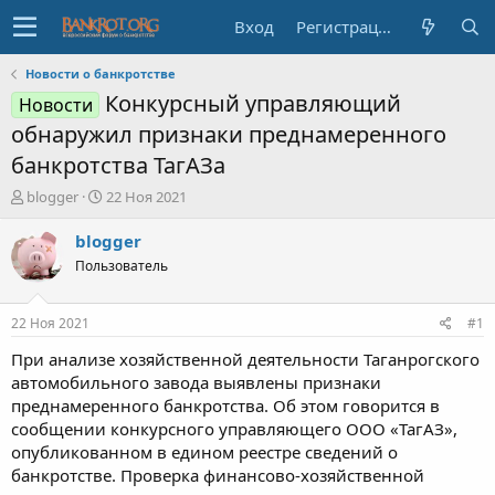
Вход
Регистрация
Новости о банкротстве
Конкурсный управляющий
Новости
обнаружил признаки преднамеренного
банкротства ТагАЗа
А
Д
blogger
22 Ноя 2021
в
а
т
т
blogger
о
а
Пользователь
р
н
т
а
е
ч
22 Ноя 2021
#1
м
а
ы
л
При анализе хозяйственной деятельности Таганрогского
а
автомобильного завода выявлены признаки
преднамеренного банкротства. Об этом говорится в
сообщении конкурсного управляющего ООО «ТагАЗ»,
опубликованном в едином реестре сведений о
банкротстве. Проверка финансово-хозяйственной