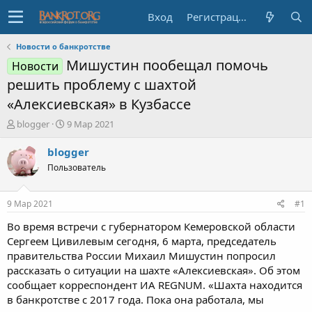
Вход
Регистрация
Новости о банкротстве
Мишустин пообещал помочь
Новости
решить проблему с шахтой
«Алексиевская» в Кузбассе
А
Д
blogger
9 Мар 2021
в
а
т
т
blogger
о
а
Пользователь
р
н
т
а
е
ч
9 Мар 2021
#1
м
а
ы
л
Во время встречи с губернатором Кемеровской области
а
Сергеем Цивилевым сегодня, 6 марта, председатель
правительства России Михаил Мишустин попросил
рассказать о ситуации на шахте «Алексиевская». Об этом
сообщает корреспондент ИА REGNUM. «Шахта находится
в банкротстве с 2017 года. Пока она работала, мы