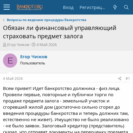
Вход
Регистрация
Вопросы по ведению процедуры банкротства
Обязан ли финансовый управляющий
страховать предмет залога
А
Д
Егор Чижов
4 Май 2026
в
а
т
т
Егор Чижов
Е
о
а
Пользователь
р
н
т
а
е
ч
4 Май 2026
#1
м
а
ы
л
Всем привет! Идет банкротство должника - физ лица.
а
Провели первые, повторные и публички торги по
продаже предмета залога - земельный участок и
сгоревший жилой дом (достаточно сильно сгорел до
введения процедуры банкротства и теперь должник там,
естественно не живет). Имущество не было реализовано
- не было заявок. Залоговый кредитор (представитель)
сказал, что отправят документы на переоценку предмета