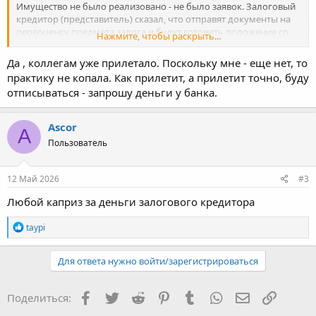
Имущество не было реализовано - не было заявок. Залоговый
кредитор (представитель) сказал, что отправят документы на
переоценку предмета залога и будут готовить положение со
Нажмите, чтобы раскрыть...
снижением минимальной цены на продажу имущества. И... от
них прилетает требование о заключении договора
Да , коллегам уже прилетало. Поскольку мне - еще нет, то
страхования на это имущество.... Я в шоке - нигде в законе о
практику не копала. Как прилетит, а прилетит точно, буду
банкротстве это не прописано и по идее это вообще вроде
отписываться - запрошу деньги у банка.
привлеченный специалист, так как это будет ни хрена не
бесплатно. Кто-нибудь с таким сталкивался?
Ascor
A
Пользователь
12 Май 2026
#3
Любой каприз за деньги залогового кредитора
Р
taypi
е
а
к
Для ответа нужно войти/зарегистрироваться
ц
и
и
Facebook
Twitter
Reddit
Pinterest
Tumblr
WhatsApp
Электронная
Ссылка
Поделиться:
: