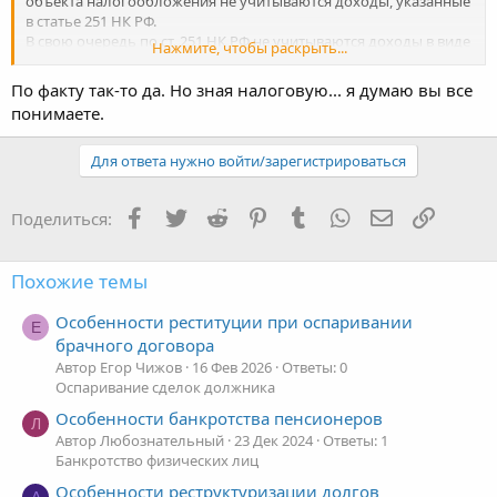
объекта налогообложения не учитываются доходы, указанные
в статье 251 НК РФ.
В свою очередь по ст. 251 НК РФ не учитываются доходы в виде
Нажмите, чтобы раскрыть...
имущества (включая денежные средства), поступившего
комиссионеру, агенту и (или) иному поверенному в связи с
По факту так-то да. Но зная налоговую... я думаю вы все
исполнением обязательств по договору комиссии, агентскому
понимаете.
договору или другому аналогичному договору (подп. 9 п. 1 ст.
251 НК РФ).
Для ответа нужно войти/зарегистрироваться
Так можно обосновать, что поступления в погашения
требования по субсидиарке не являются объектом
налогообложения?
Facebook
Twitter
Reddit
Pinterest
Tumblr
WhatsApp
Электронная
Ссылка
Поделиться:
Раз по требованию о субсидиарке по сути возникают
посреднические отношения, в которых должник (корпорация)
действует от имени кредиторов.
Похожие темы
Особенности реституции при оспаривании
Е
брачного договора
Автор Егор Чижов
16 Фев 2026
Ответы: 0
Оспаривание сделок должника
Особенности банкротства пенсионеров
Л
Автор Любознательный
23 Дек 2024
Ответы: 1
Банкротство физических лиц
Особенности реструктуризации долгов