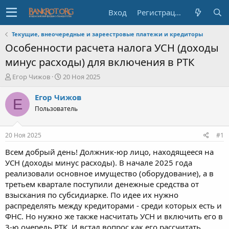
Вход
Регистрация
Текущие, внеочередные и зареестровые платежи и кредиторы
Особенности расчета налога УСН (доходы
минус расходы) для включения в РТК
А
Д
Егор Чижов
20 Ноя 2025
в
а
т
т
Егор Чижов
Е
о
а
Пользователь
р
н
т
а
е
ч
20 Ноя 2025
#1
м
а
ы
л
Всем добрый день! Должник-юр лицо, находящееся на
а
УСН (доходы минус расходы). В начале 2025 года
реализовали основное имущество (оборудование), а в
третьем квартале поступили денежные средства от
взыскания по субсидиарке. По идее их нужно
распределять между кредиторами - среди которых есть и
ФНС. Но нужно же также насчитать УСН и включить его в
3-ю очередь РТК. И встал вопрос как его рассчитать