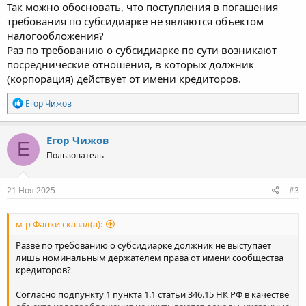
Так можно обосновать, что поступления в погашения
требования по субсидиарке не являются объектом
налогообложения?
Раз по требованию о субсидиарке по сути возникают
посреднические отношения, в которых должник
(корпорация) действует от имени кредиторов.
Р
Егор Чижов
е
а
к
Егор Чижов
Е
ц
Пользователь
и
и
:
21 Ноя 2025
#3
м-р Фанки сказал(а):
Разве по требованию о субсидиарке должник не выступает
лишь номинальным держателем права от имени сообщества
кредиторов?
Согласно подпункту 1 пункта 1.1 статьи 346.15 НК РФ в качестве