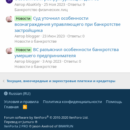
A
Автор AbaiKirly
25 Ноя 2023
Ответы: 9
Банкротство физических лиц
Суд уточнил особенности
Новости
вознаграждения управляющего при банкротстве
застройщика
Автор blogger
23 Июн 2023
Ответы: 0
Новости о банкротстве
ВС разъяснил особенности банкротства
Новости
умершего предпринимателя
Автор blogger
3 Апр 2023
Ответы: 0
Новости о банкротстве
Текущие, внеочередные и зареестровые платежи и кредиторы
Russian (RU)
Условия и правила
Политика конфиденциальности
Помощь
Главная
R
S
S
®
Forum software by XenForo
© 2010-2020 XenForo Ltd.
Перевод от Jumuro ®
XenPorta 2 PRO
© Jason Axelrod of
8WAYRUN