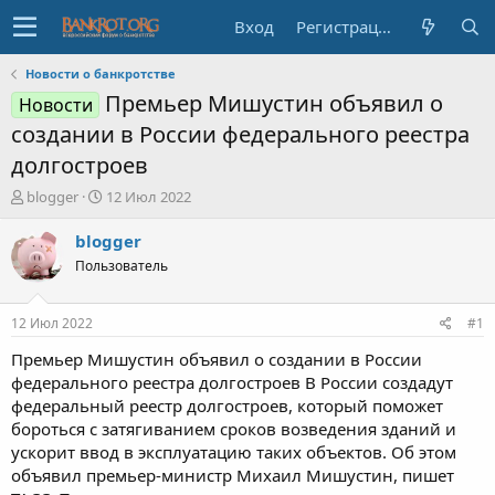
Вход
Регистрация
Новости о банкротстве
Премьер Мишустин объявил о
Новости
создании в России федерального реестра
долгостроев
А
Д
blogger
12 Июл 2022
в
а
т
т
blogger
о
а
Пользователь
р
н
т
а
е
ч
12 Июл 2022
#1
м
а
ы
л
Премьер Мишустин объявил о создании в России
а
федерального реестра долгостроев В России создадут
федеральный реестр долгостроев, который поможет
бороться с затягиванием сроков возведения зданий и
ускорит ввод в эксплуатацию таких объектов. Об этом
объявил премьер-министр Михаил Мишустин, пишет