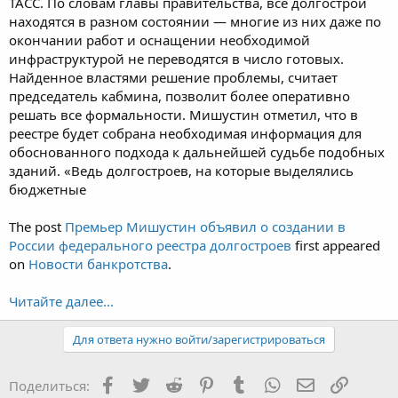
ТАСС. По словам главы правительства, все долгострои
находятся в разном состоянии — многие из них даже по
окончании работ и оснащении необходимой
инфраструктурой не переводятся в число готовых.
Найденное властями решение проблемы, считает
председатель кабмина, позволит более оперативно
решать все формальности. Мишустин отметил, что в
реестре будет собрана необходимая информация для
обоснованного подхода к дальнейшей судьбе подобных
зданий. «Ведь долгостроев, на которые выделялись
бюджетные
The post
Премьер Мишустин объявил о создании в
России федерального реестра долгостроев
first appeared
on
Новости банкротства
.
Читайте далее...
Для ответа нужно войти/зарегистрироваться
Facebook
Twitter
Reddit
Pinterest
Tumblr
WhatsApp
Электронная
Ссылка
Поделиться: