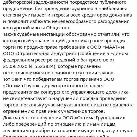
дебиторской задолженности посредством публичного
предложения без проведения аукциона в наибольшей
степени учитывает интересы всех кредиторов должника
и позволит избежать нецелесообразного расходования
конкурсной массы Общества.
Также судебные инстанции обоснованно отметили, что
конкурсный управляющий должника ранее проводил
торги по продаже права требования к ООО «МААТ» и
ООО «Строительная индустрия» (сообщение в Едином
федеральном реестре сведений о банкротстве от
25.09.2020 № 5523824), которые признаны
несостоявшимися по причине отсутствия заявок.
Тот факт, что победителем торгов признано ООО
«Оптима Групп», директор которого являлся
представителем конкурсного управляющего должника,
не свидетельствует о нарушении порядка проведения
торгов, поскольку участие указанного лица не привело к
ограничению прав иных участников торгов.
Доказательств получения ООО «Оптима Групп» каких-
либо преференций по отношению к иным лицам,
желающим приобрести спорное имущество, отсутствуют.
Более того, из информации, представленной в