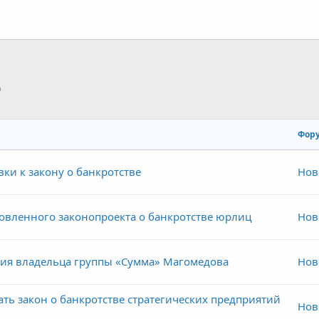
p
тронная почта
Ссылка
Фор
ки к закону о банкротстве
Нов
овленного законопроекта о банкротстве юрлиц
Нов
ия владельца группы «Сумма» Магомедова
Нов
ть закон о банкротстве стратегических предприятий
Нов