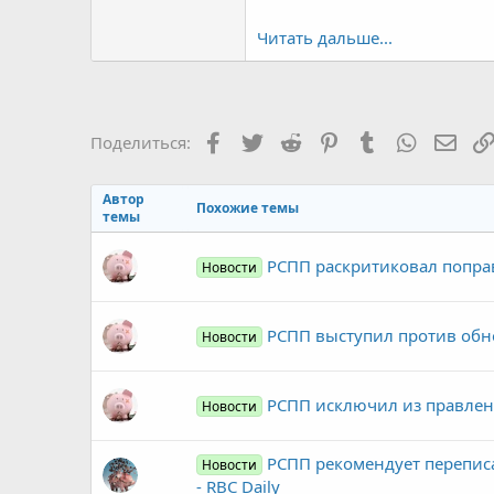
Читать дальше...
Facebook
Twitter
Reddit
Pinterest
Tumblr
WhatsAp
Элек
Поделиться:
Автор
Похожие темы
темы
РСПП раскритиковал поправ
Новости
РСПП выступил против обн
Новости
РСПП исключил из правлен
Новости
РСПП рекомендует переписа
Новости
- RBC Daily