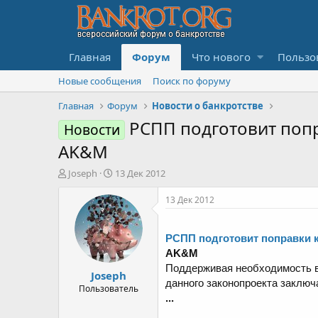
Главная
Форум
Что нового
Пользо
Новые сообщения
Поиск по форуму
Главная
Форум
Новости о банкротстве
РСПП подготовит попр
Новости
AK&M
А
Д
Joseph
13 Дек 2012
в
а
т
т
13 Дек 2012
о
а
р
н
т
а
РСПП подготовит поправки 
е
ч
AK&M
м
а
Поддерживая необходимость 
Joseph
ы
л
данного законопроекта заключ
а
Пользователь
...