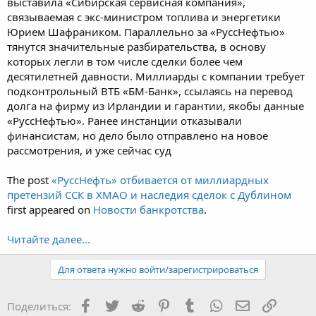
выставила «Сибирская сервисная компания»,
связываемая с экс-министром топлива и энергетики
Юрием Шафраником. Параллельно за «РуссНефтью»
тянутся значительные разбирательства, в основу
которых легли в том числе сделки более чем
десятилетней давности. Миллиарды с компании требует
подконтрольный ВТБ «БМ-Банк», ссылаясь на перевод
долга на фирму из Ирландии и гарантии, якобы данные
«РуссНефтью». Ранее инстанции отказывали
финансистам, но дело было отправлено на новое
рассмотрения, и уже сейчас суд
The post
«РуссНефть» отбивается от миллиардных
претензий ССК в ХМАО и наследия сделок с Дублином
first appeared on
Новости банкротства
.
Читайте далее...
Для ответа нужно войти/зарегистрироваться
Facebook
Twitter
Reddit
Pinterest
Tumblr
WhatsApp
Электронная
Ссылка
Поделиться: