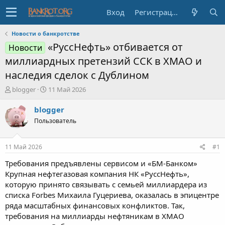
Вход
Регистрация
Новости о банкротстве
«РуссНефть» отбивается от
Новости
миллиардных претензий ССК в ХМАО и
наследия сделок с Дублином
А
Д
blogger
11 Май 2026
в
а
т
т
blogger
о
а
Пользователь
р
н
т
а
е
ч
11 Май 2026
#1
м
а
ы
л
Требования предъявлены сервисом и «БМ-Банком»
а
Крупная нефтегазовая компания НК «РуссНефть»,
которую принято связывать с семьей миллиардера из
списка Forbes Михаила Гуцериева, оказалась в эпицентре
ряда масштабных финансовых конфликтов. Так,
требования на миллиарды нефтяникам в ХМАО