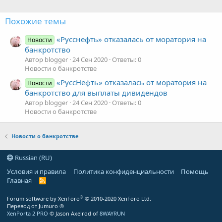
Похожие темы
«Русснефть» отказалась от моратория на
Новости
банкротство
Автор blogger
24 Сен 2020
Ответы: 0
Новости о банкротстве
«РуссНефть» отказалась от моратория на
Новости
банкротство для выплаты дивидендов
Автор blogger
24 Сен 2020
Ответы: 0
Новости о банкротстве
Новости о банкротстве
Russian (RU)
Условия и правила
Политика конфиденциальности
Помощь
Главная
R
S
S
®
Forum software by XenForo
© 2010-2020 XenForo Ltd.
Перевод от Jumuro ®
XenPorta 2 PRO
© Jason Axelrod of
8WAYRUN