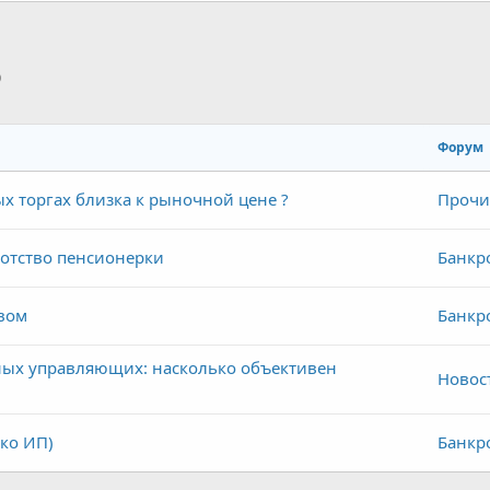
p
тронная почта
Ссылка
Форум
х торгах близка к рыночной цене ?
Прочи
ротство пенсионерки
Банкр
твом
Банкр
ых управляющих: насколько объективен
Новос
ько ИП)
Банкр