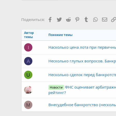
Facebook
Twitter
Reddit
Pinterest
Tumblr
WhatsAp
Элек
Поделиться:
Автор
Похожие темы
темы
Насколько цена лота при первичны
I
Несколько глупых вопросов. Банк
A
Несколько сделок перед банкротс
U
ФНС оценивает арбитражн
Новости
рейтинг?
Внесудебное банкротство (нескол
M