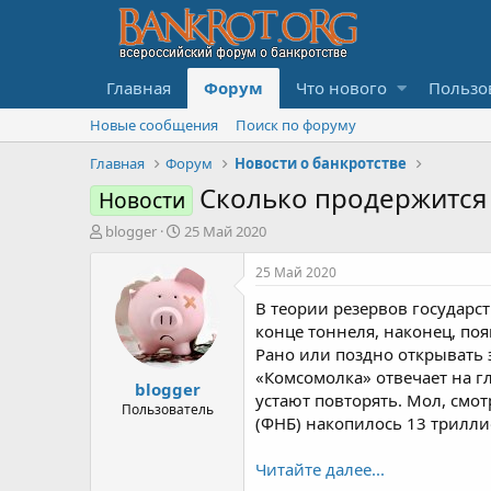
Главная
Форум
Что нового
Пользо
Новые сообщения
Поиск по форуму
Главная
Форум
Новости о банкротстве
Сколько продержится 
Новости
А
Д
blogger
25 Май 2020
в
а
т
т
25 Май 2020
о
а
В теории резервов государст
р
н
т
а
конце тоннеля, наконец, по
е
ч
Рано или поздно открывать 
м
а
«Комсомолка» отвечает на г
blogger
ы
л
устают повторять. Мол, смо
а
Пользователь
(ФНБ) накопилось 13 трилл
Читайте далее...