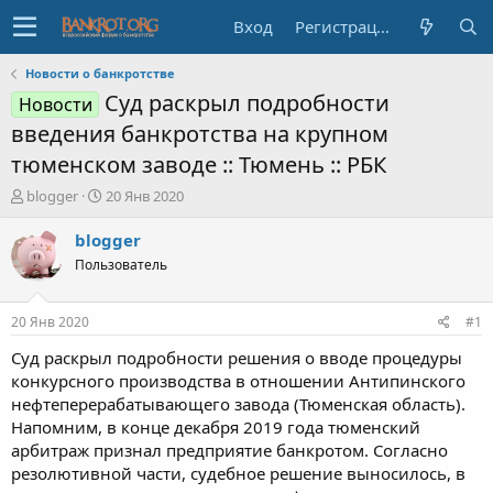
Вход
Регистрация
Новости о банкротстве
Суд раскрыл подробности
Новости
введения банкротства на крупном
тюменском заводе :: Тюмень :: РБК
А
Д
blogger
20 Янв 2020
в
а
т
т
blogger
о
а
Пользователь
р
н
т
а
е
ч
20 Янв 2020
#1
м
а
ы
л
Суд раскрыл подробности решения о вводе процедуры
а
конкурсного производства в отношении Антипинского
нефтеперерабатывающего завода (Тюменская область).
Напомним, в конце декабря 2019 года тюменский
арбитраж признал предприятие банкротом. Согласно
резолютивной части, судебное решение выносилось, в