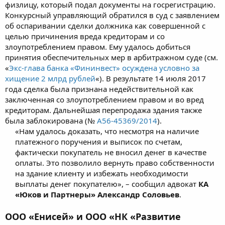
физлицу, который подал документы на госрегистрацию.
Конкурсный управляющий обратился в суд с заявлением
об оспаривании сделки должника как совершенной с
целью причинения вреда кредиторам и со
злоупотреблением правом. Ему удалось добиться
принятия обеспечительных мер в арбитражном суде (см.
«
Экс-глава банка «Фининвест» осуждена условно за
хищение 2 млрд рублей
«). В результате 14 июля 2017
года сделка была признана недействительной как
заключенная со злоупотреблением правом и во вред
кредиторам. Дальнейшая перепродажа здания также
была заблокирована (№
А56-45369/2014
).
«Нам удалось доказать, что несмотря на наличие
платежного поручения и выписок по счетам,
фактически покупатель не вносил денег в качестве
оплаты. Это позволило вернуть право собственности
на здание клиенту и избежать необходимости
выплаты денег покупателю», – сообщил адвокат
КА
«Юков и Партнеры»
Александр Соловьев
.​
ООО «Енисей» и ООО «НК «Развитие