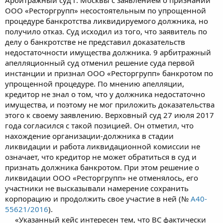
Арбитражный суд г. Москвы с заявлением о признании
ООО «Ресторгрупп» несостоятельным по упрощенной
процедуре банкротства ликвидируемого должника, но
получило отказ. Суд исходил из того, что заявитель по
делу о банкротстве не представил доказательств
недостаточности имущества должника. 9 арбитражный
апелляционный суд отменил решение суда первой
инстанции и признал ООО «Ресторгрупп» банкротом по
упрощенной процедуре. По мнению апелляции,
кредитор не знал о том, что у должника недостаточно
имущества, и поэтому не мог приложить доказательства
этого к своему заявлению. Верховный суд 27 июля 2017
года согласился с такой позицией. Он отметил, что
нахождение организации-должника в стадии
ликвидации и работа ликвидационной комиссии не
означает, что кредитор не может обратиться в суд и
признать должника банкротом. При этом решение о
ликвидации ООО «Ресторгрупп» не отменялось, его
участники не высказывали намерение сохранить
корпорацию и продолжить свое участие в ней (№
А40-
55621/2016
).
«Указанный кейс интересен тем, что ВС фактически