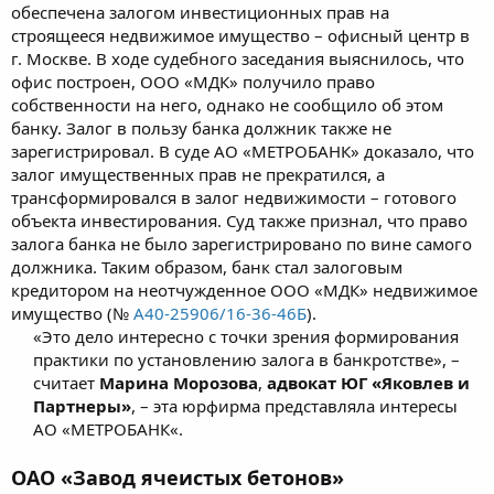
обеспечена залогом инвестиционных прав на
строящееся недвижимое имущество – офисный центр в
г. Москве. В ходе судебного заседания выяснилось, что
офис построен, ООО «МДК» получило право
собственности на него, однако не сообщило об этом
банку. Залог в пользу банка должник также не
зарегистрировал. В суде АО «МЕТРОБАНК» доказало, что
залог имущественных прав не прекратился, а
трансформировался в залог недвижимости – готового
объекта инвестирования. Суд также признал, что право
залога банка не было зарегистрировано по вине самого
должника. Таким образом, банк стал залоговым
кредитором на неотчужденное ООО «МДК» недвижимое
имущество (№
А40-25906/16-36-46Б
).
«Это дело интересно с точки зрения формирования
практики по установлению залога в банкротстве», –
считает
Марина Морозова
,
адвокат ЮГ «Яковлев и
Партнеры»
, – эта юрфирма представляла интересы
АО «МЕТРОБАНК«.​
ОАО «Завод ячеистых бетонов»