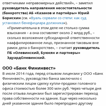
ответчиками неправомерных действий», – заметил
руководитель направления несостоятельности
(банкротства) АБ «Казаков и партнёры» Юрий
Борискин
(см. «
Вуаль сорвали со степи: как суд
установил бенефициара должника
«).
«Примечательна в этом деле не столько сумма
взыскания – а она составляет около 2 млрд руб., –
сколько возложение субсидиарной ответственности
нааффилированное лицо, признанное таковым вне
рамок дела о банкротстве», – считает
руководитель
ПБ «Олевинский, Буюкян и партнеры»
ЭдуардОлевинский.
ООО «Банк Фининвест
»
В июле 2014 года, перед отзывом лицензии у ООО «Банк
Фининвест«, руководство банка заключило с
физическим лицом сделку купли-продажи головного
офиса стоимостью более 300 млн руб. Через четыре дня
после отзыва лицензии был зарегистрирован переход
права собственности на здание. Еще через несколько
дней указанное здание было перепродано другому