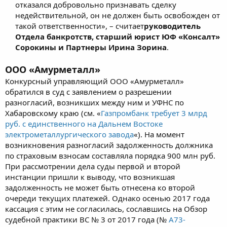
отказался добровольно признавать сделку
недействительной, он не должен быть освобожден от
такой ответственности», – считает
руководитель
Отдела банкротств, старший юрист ЮФ «Консалт»
Сорокины и Партнеры Ирина Зорина
.​
ООО «Амурметалл»
Конкурсный управляющий ООО «Амурметалл»
обратился в суд с заявлением о разрешении
разногласий, возникших между ним и УФНС по
Хабаровскому краю (см. «
Газпромбанк требует 3 млрд
руб. с единственного на Дальнем Востоке
электрометаллургического завода
«). На момент
возникновения разногласий задолженность должника
по страховым взносам составляла порядка 900 млн руб.
При рассмотрении дела суды первой и второй
инстанции пришли к выводу, что возникшая
задолженность не может быть отнесена ко второй
очереди текущих платежей. Однако осенью 2017 года
кассация с этим не согласилась, сославшись на Обзор
судебной практики ВС № 3 от 2017 года (№
А73-