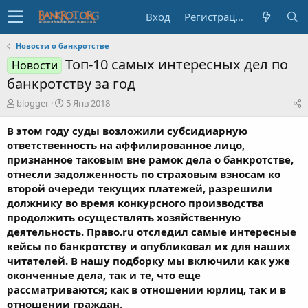
Вход
Регистрация
Новости о банкротстве
Топ-10 самых интересных дел по
Новости
банкротству за год
А
Д
blogger
5 Янв 2018
в
а
т
т
В этом году суды возложили субсидиарную
о
а
ответственность на аффилированное лицо,
р
н
признанное таковым вне рамок дела о банкротстве,
т
а
отнесли задолженность по страховым взносам ко
е
ч
второй очереди текущих платежей, разрешили
м
а
ы
л
должнику во время конкурсного производства
а
продолжить осуществлять хозяйственную
деятельность. Право.ru отследил самые интересные
кейсы по банкротству и опубликовал их для наших
читателей. В нашу подборку мы включили как уже
оконченные дела, так и те, что еще
рассматриваются; как в отношении юрлиц, так и в
отношении граждан.