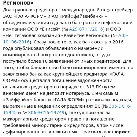
Регионов»
Два крупных кредитора – международный нефтетрейдер
ЗАО «ГАЛА-ФОРМ» и АО «Райффайзенбанк» –
объединили усилия в делах о банкротстве нефтегазовой
компании ООО «Енисей» (№
А29-8711/2016
) и ООО
«Нефтегазовая компания «Развитие Регионов» (№
А05-
10106/2016
). Сразу после того, как банк осенью 2016
года опубликовал объявления о намерении
инициировать банкротство должников, в суды
поступило более 10 заявлений от иных кредиторов. Для
того, чтобы банкротство было инициировано именно по
заявлению банка как крупнейшего кредитора, «ГАЛА-
ФОРМ» осуществлял погашение задолженности
остальных кредиторов в порядке ст. 313 ГК путем
внесения денег на депозит нотариуса. «Тем самым
«Райффайзенбанк» и «ГАЛА-ФОРМ» развивали подходы,
выраженные в недавних определениях ВС (№
305-ЭС16-
15945
и №
306-ЭС16-19749
), где суд признал за
мажоритарным кредитором право на погашение
требований миноритарных кредиторов, в том числе
аффилированных с должником», – рассказывает
юрист