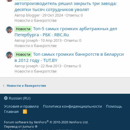
автопроизводитель решил закрыть три завода:
десятки тысяч сотрудников уволят
Автор blogger
29 Окт 2024
Ответы: 0
Новости о банкротстве
Топ-5 самых громких арбитражных дел
Новости
Петербурга - РБК - RBC.Ru
Автор Joseph
10 Апр 2013
Ответы: 0
Новости о банкротстве
Топ самых громких банкротств в Беларуси
Новости
в 2012 году - TUT.BY
Автор Joseph
22 Янв 2013
Ответы: 0
Новости о банкротстве
Новости о банкротстве
Russian (RU)
Условия и правила
Политика конфиденциальности
Помощь
Главная
R
S
S
®
Forum software by XenForo
© 2010-2020 XenForo Ltd.
Перевод от Jumuro ®