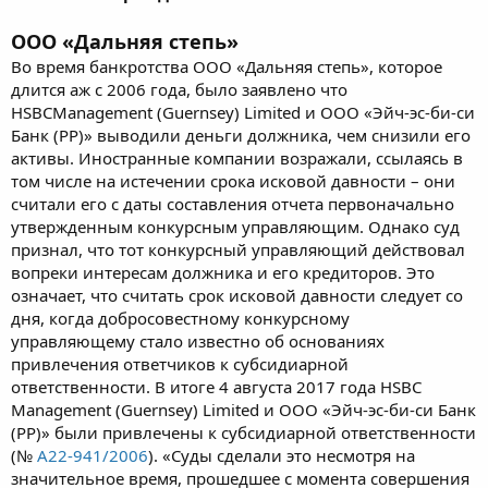
ООО «Дальняя степь»
Во время банкротства ООО «Дальняя степь», которое
длится аж с 2006 года, было заявлено что
HSBCManagement (Guernsey) Limited и ООО «Эйч-эс-би-си
Банк (РР)» выводили деньги должника, чем снизили его
активы. Иностранные компании возражали, ссылаясь в
том числе на истечении срока исковой давности – они
считали его с даты составления отчета первоначально
утвержденным конкурсным управляющим. Однако суд
признал, что тот конкурсный управляющий действовал
вопреки интересам должника и его кредиторов. Это
означает, что считать срок исковой давности следует со
дня, когда добросовестному конкурсному
управляющему стало известно об основаниях
привлечения ответчиков к субсидиарной
ответственности. В итоге 4 августа 2017 года HSBC
Management (Guernsey) Limited и ООО «Эйч-эс-би-си Банк
(РР)» были привлечены к субсидиарной ответственности
(№
А22-941/2006
). «Суды сделали это несмотря на
значительное время, прошедшее с момента совершения