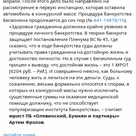
морали. После этого дело было направлено на
рассмотрение в первую инстанцию, которая оставила
автомобиль в конкурсной массе. Процедура банкротства
Бесмолина продолжается до сих пор (№
А41-14878/16
).
«Здоровье гражданина-должника крайне уязвимо в
процедуре личного банкротства. В теории банкрота
защищает постановление Пленума ВС № 45, где
сказано, что в ходе банкротства суды должны
учитывать права гражданина на достойную жизнь и
достоинство личности. Но в случае с Бесмолиным суд
пришел к выводу, что достойная жизнь – это 1 МРОТ
[6204 руб. –
Ред.
]. И совершенно неясно, как больному
человеку жить и лечиться на эти деньги. Суды, к
сожалению, весьма формально относятся к спорам, в
которых из конкурсной массы нужно исключать
существенные суммы на оказание медицинской
помощи должнику, что не способствует
популяризации института банкротства», – считает
юрист ПБ «Олевинский, Буюкян и партнеры»
Артем Фролов
.​
Читайте далее...