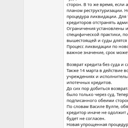
сторон. В то же время, если
планом реструктуризации. Но
процедура ликвидации. Для т
кредиторов отстранять адми
Ограничения установлены и д
специфической практики, п
вышестоящей и суды длятся
Процесс ликвидации по ново
важное значение, срок может
Возврат кредита без суда и 
Также 14 марта в действие 
учреждениях и исполнительн
ипотечных кредитов.
До сих пор добиться возвра
было только через суд. Тепе
подписанного обеими сторон
По словам Василе Вулпе, обя
кредитор иначе не одолжит д
будет не согласен.
Новая упрощенная процедура