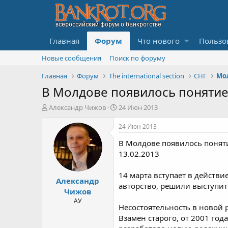
Главная
Форум
Что нового
Пользо
Новые сообщения
Поиск по форуму
Главная
Форум
The international section
СНГ
Мо
В Молдове появилось понятие
А
Д
Александр Чижов
24 Июн 2013
в
а
т
т
24 Июн 2013
о
а
В Молдове появилось понят
р
н
т
а
13.02.2013
е
ч
м
а
14 марта вступает в действи
Александр
ы
л
авторство, решили выступит
а
Чижов
АУ
Несостоятельность в новой 
Взамен старого, от 2001 го