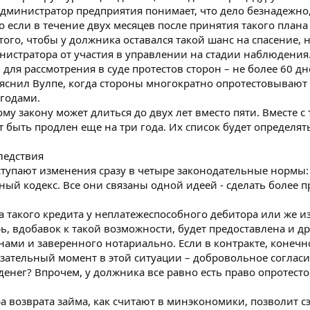
 администратор предприятия понимает, что дело безнадежно,
 если в течение двух месяцев после принятия такого плана
ого, чтобы у должника оставался такой шанс на спасение, 
нистратора от участия в управлении на стадии наблюдения
ля рассмотрения в суде протестов сторон – не более 60 дн
ояснил Вулпе, когда стороны многократно опротестовываю
 годами.
му закону может длиться до двух лет вместо пяти. Вместе
 быть продлен еще на три года. Их список будет определят
следствия
вступают изменения сразу в четыре законодательные нормы:
ый кодекс. Все они связаны одной идеей - сделать более 
та такого кредита у неплатежеспособного дебитора или же 
рь, вдобавок к такой возможности, будет предоставлена и др
ами и заверенного нотариально. Если в контракте, конечно
зательный момент в этой ситуации – добровольное согласие
енег? Впрочем, у должника все равно есть право опротестов
 возврата займа, как считают в минэкономики, позволит сэ