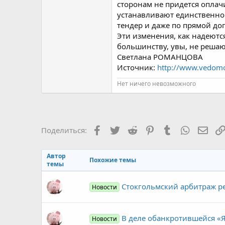
сторонам не придется оплач
устанавливают единственно 
тендер и даже по прямой до
Эти изменения, как надеютс
большинству, увы, не решаю
Светлана РОМАНЦОВА
Источник:
http://www.vedomo
Нет ничего невозможного
Facebook
Twitter
Reddit
Pinterest
Tumblr
WhatsAp
Элек
Поделиться:
Автор
Похожие темы
темы
Стокгольмский арбитраж ре
Новости
В деле обанкротившейся «
Новости