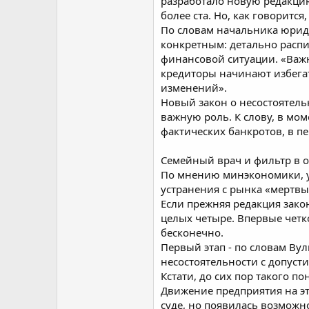
разработало новую редакцию
более ста. Но, как говорится
По словам начальника юрид
конкретным: детально распи
финансовой ситуации. «Важну
кредиторы начинают избегат
изменений».
Новый закон о несостоятел
важную роль. К слову, в мо
фактических банкротов, в п
Семейный врач и фильтр в 
По мнению минэкономики, у 
устранения с рынка «мертвы
Если прежняя редакция зако
целых четыре. Впервые четк
бесконечно.
Первый этап - по словам Вул
несостоятельности с допусти
Кстати, до сих пор такого п
Движение предприятия на эт
суде, но появилась возмож