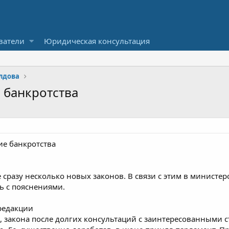
ватели
Юридическая консультация
лдова
 банкротства
ие банкротства
е сразу несколько новых законов. В связи с этим в минист
ь с пояснениями.
редакции
да, закона после долгих консультаций с заинтересованными