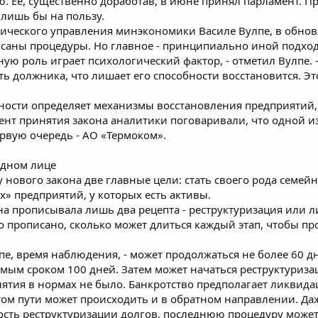
. Ее, существенно доработав, в июне принял парламент. Пр
, лишь бы на пользу.
ического управления минэкономики Василе Вулпе, в обнов
саны процедуры. Но главное - принципиально иной подход
ю роль играет психологический фактор, - отметил Вулпе. -
ь должника, что лишает его способности восстановится. Эт
ьности определяет механизмы восстановления предприятий,
мент принятия закона аналитики поговаривали, что одной из
ервую очередь - АО «Термоком».
одном лице
нового закона две главные цели: стать своего рода семейн
х» предприятий, у которых есть активы.
на прописывала лишь два рецепта - реструктуризация или 
о прописано, сколько может длиться каждый этап, чтобы пр
пе, время наблюдения, - может продолжаться не более 60 дн
мым сроком 100 дней. Затем может начаться реструктуризац
онятия в нормах не было. Банкротство предполагает ликвид
ом пути может происходить и в обратном направлении. Даж
ность реструктуризации долгов, последнюю процедуру може