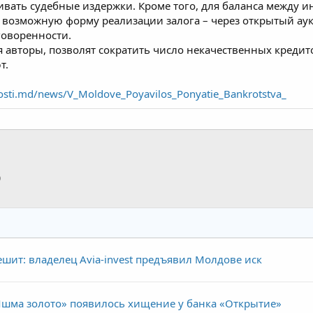
ивать судебные издержки. Кроме того, для баланса между 
возможную форму реализации залога – через открытый аук
говоренности.
я авторы, позволят сократить число некачественных кредит
т.
sti.md/news/V_Moldove_Poyavilos_Ponyatie_Bankrotstva_
p
тронная почта
Ссылка
шит: владелец Avia-invest предъявил Молдове иск
Яшма золото» появилось хищение у банка «Открытие»