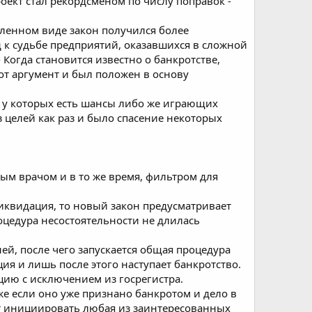
оект стал рекордсменом по числу поправок -
ленном виде закон получился более
 к судьбе предприятий, оказавшихся в сложной
 Когда становится известно о банкротстве,
от аргумент и был положен в основу
 у которых есть шансы либо же играющих
 целей как раз и было спасение некоторых
ым врачом и в то же время, фильтром для
ликвидация, то новый закон предусматривает
оцедура несостоятельности не длилась
ей, после чего запускается общая процедура
ия и лишь после этого наступает банкротство.
ацию с исключением из госрегистра.
е если оно уже признано банкротом и дело в
т инициировать любая из заинтересованных