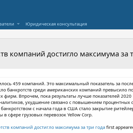
ватели
Юридическая консультация
тв компаний достигло максимума за т
илось 459 компаний. Это максимальный показатель за после
 Число банкротств среди американских компаний превысило по
х фирм. Впрочем, пока результаты лучше показателей 2020 
налитиков, ухудшение связано с повышением процентных с
банкротством с начала года в США стало закрытие ритейлера
 в сфере грузовых перевозок Yellow Corp.
тств компаний достигло максимума за три года
first appear