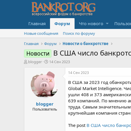
Главная
Форум
Что нового
Пользо
Новые сообщения
Поиск по форуму
Главная
Форум
Новости о банкротстве
В США число банкротс
Новости
А
Д
blogger
14 Сен 2023
в
а
т
т
14 Сен 2023
о
а
В США за 2023 год обанкрот
р
н
т
а
Global Market Intelligence.
е
ч
ушли 408 и 373 американски
м
а
639 компаний. По мнению а
blogger
ы
л
труда. Самым значительным 
а
Пользователь
крупнейшая компания страны
The post
В США число банкро