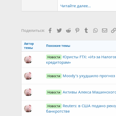
Читайте далее...
Facebook
Twitter
Reddit
Pinterest
Tumblr
WhatsAp
Элек
Поделиться:
Автор
Похожие темы
темы
Юристы FTX: «Из-за Налог
Новости
кредиторам»
Moody’s ухудшило прогноз
Новости
Активы Алекса Машинского
Новости
Reuters: в США подано реко
Новости
банкротстве