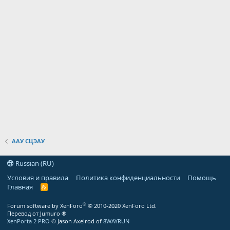
ААУ СЦЭАУ
Russian (RU)
Условия и правила
Политика конфиденциальности
Помощь
Главная
R
S
S
®
Forum software by XenForo
© 2010-2020 XenForo Ltd.
Перевод от Jumuro ®
XenPorta 2 PRO
© Jason Axelrod of
8WAYRUN