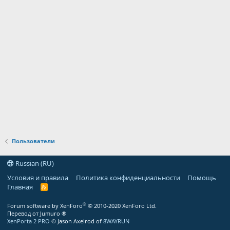
Пользователи
Russian (RU)
Условия и правила
Политика конфиденциальности
Помощь
Главная
R
S
S
®
Forum software by XenForo
© 2010-2020 XenForo Ltd.
Перевод от Jumuro ®
XenPorta 2 PRO
© Jason Axelrod of
8WAYRUN