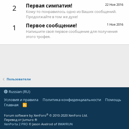
Первая симпатия!
22 Ноя 2016
2
Кому-то понравилось одно из Ваших сообщений.
Продолжайте в том же духе!
Первое сообщение!
1 Ноя 2016
1
Напишите своё первое сообщение для получения
этого трофея.
Пользователи
Russian (RU)
Условия и правила
Политика конфиденциальности
Помощь
Главная
R
S
S
®
Forum software by XenForo
© 2010-2020 XenForo Ltd.
Перевод от Jumuro ®
XenPorta 2 PRO
© Jason Axelrod of
8WAYRUN