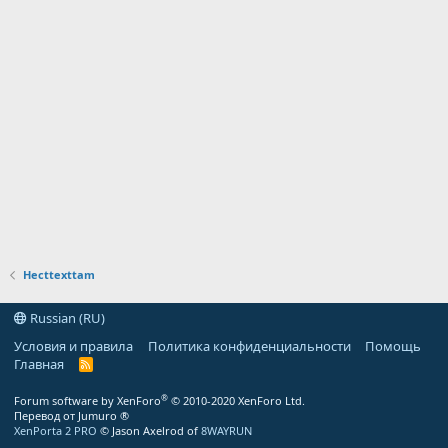
Hecttexttam
Russian (RU)
Условия и правила
Политика конфиденциальности
Помощь
Главная
R
S
S
®
Forum software by XenForo
© 2010-2020 XenForo Ltd.
Перевод от Jumuro ®
XenPorta 2 PRO
© Jason Axelrod of
8WAYRUN