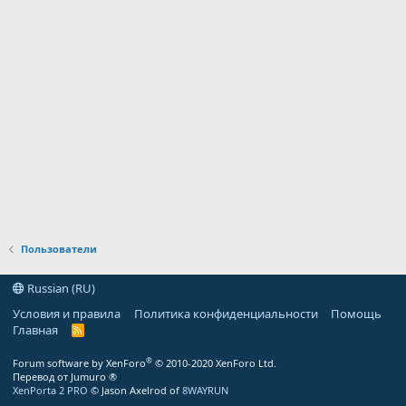
Пользователи
Russian (RU)
Условия и правила
Политика конфиденциальности
Помощь
Главная
R
S
S
®
Forum software by XenForo
© 2010-2020 XenForo Ltd.
Перевод от Jumuro ®
XenPorta 2 PRO
© Jason Axelrod of
8WAYRUN