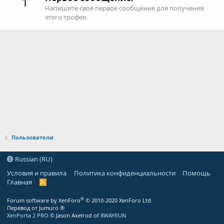
1
Напишите своё первое сообщение для получения
этого трофея.
Пользователи
Russian (RU)
Условия и правила
Политика конфиденциальности
Помощь
Главная
R
S
S
®
Forum software by XenForo
© 2010-2020 XenForo Ltd.
Перевод от Jumuro ®
XenPorta 2 PRO
© Jason Axelrod of
8WAYRUN