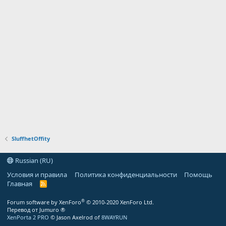
SluffhetOffity
Russian (RU)
Условия и правила
Политика конфиденциальности
Помощь
Главная
R
S
S
®
Forum software by XenForo
© 2010-2020 XenForo Ltd.
Перевод от Jumuro ®
XenPorta 2 PRO
© Jason Axelrod of
8WAYRUN