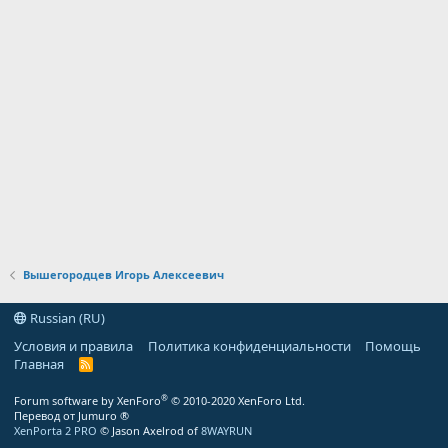
Вышегородцев Игорь Алексеевич
Russian (RU)
Условия и правила
Политика конфиденциальности
Помощь
Главная
R
S
S
®
Forum software by XenForo
© 2010-2020 XenForo Ltd.
Перевод от Jumuro ®
XenPorta 2 PRO
© Jason Axelrod of
8WAYRUN