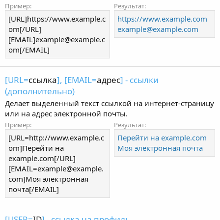
Пример:
Результат:
[URL]https://www.example.c
https://www.example.com
om[/URL]
example@example.com
[EMAIL]
example@example.c
om
[/EMAIL]
[URL=
ссылка
], [EMAIL=
адрес
] - ссылки
(дополнительно)
Делает выделенный текст ссылкой на интернет-страницу
или на адрес электронной почты.
Пример:
Результат:
[URL=http://www.example.c
Перейти на example.com
om]Перейти на
Моя электронная почта
example.com[/URL]
[
EMAIL=example@example.
com
]Моя электронная
почта[/EMAIL]
[USER=
ID
] - ссылка на профиль