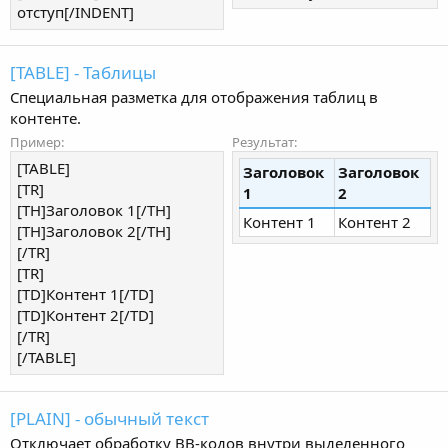
отступ[/INDENT]
[TABLE] - Таблицы
Специальная разметка для отображения таблиц в
контенте.
Пример:
Результат:
[TABLE]
Заголовок
Заголовок
[TR]
1
2
[TH]Заголовок 1[/TH]
Контент 1
Контент 2
[TH]Заголовок 2[/TH]
[/TR]
[TR]
[TD]Контент 1[/TD]
[TD]Контент 2[/TD]
[/TR]
[/TABLE]
[PLAIN] - обычный текст
Отключает обработку BB-кодов внутри выделенного