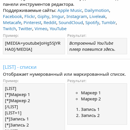
панели инструментов редактора.
Поддерживаемые сайты:
Apple Music
,
Dailymotion
,
Facebook
,
Flickr
,
Giphy
,
Imgur
,
Instagram
,
Liveleak
,
Metacafe
,
Pinterest
,
Reddit
,
SoundCloud
,
Spotify
,
Tumblr
,
Twitch
,
Twitter
,
Vimeo
,
YouTube
Пример:
Результат:
[MEDIA=youtube]oHg5SJYR
Встроенный YouTube
HA0[/MEDIA]
плеер появится здесь.
[LIST] - списки
Отображает нумерованный или маркированный список.
Пример:
Результат:
[LIST]
Маркер 1
[*]Маркер 1
Маркер 2
[*]Маркер 2
[/LIST]
Запись 1
[LIST=1]
Запись 2
[*]Запись 1
[*]Запись 2