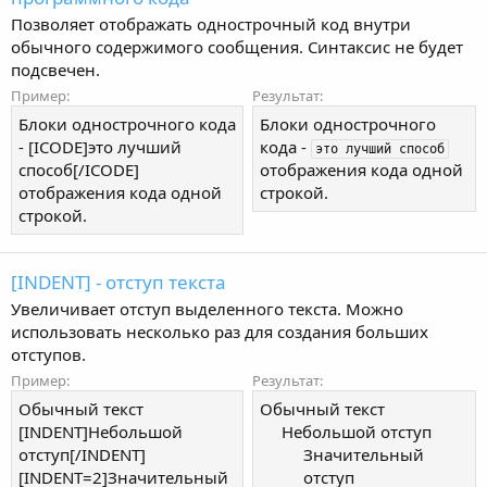
Позволяет отображать однострочный код внутри
обычного содержимого сообщения. Синтаксис не будет
подсвечен.
Пример:
Результат:
Блоки однострочного кода
Блоки однострочного
- [ICODE]это лучший
кода -
это лучший способ
способ[/ICODE]
отображения кода одной
отображения кода одной
строкой.
строкой.
[INDENT] - отступ текста
Увеличивает отступ выделенного текста. Можно
использовать несколько раз для создания больших
отступов.
Пример:
Результат:
Обычный текст
Обычный текст
[INDENT]Небольшой
Небольшой отступ​
отступ[/INDENT]
Значительный
[INDENT=2]Значительный
отступ​