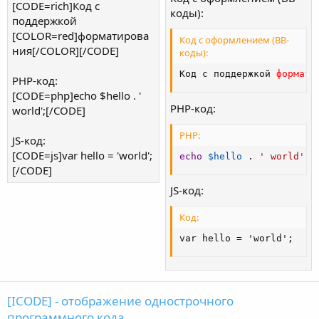
[CODE=rich]Код с
коды):
поддержкой
[COLOR=red]форматирова
Код с оформлением (BB-
ния[/COLOR][/CODE]
коды):
Код с поддержкой 
формати
PHP-код:
[CODE=php]echo $hello . '
PHP-код:
world';[/CODE]
PHP:
JS-код:
[CODE=js]var hello = 'world';
echo
$hello
.
' world'
;
[/CODE]
JS-код:
Код:
var hello = 'world';
[ICODE] - отображение однострочного
программного кода