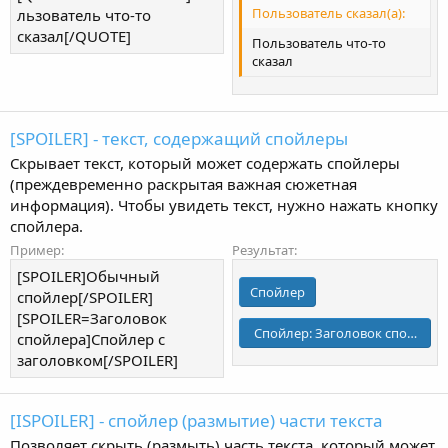
Пользователь сказал(а):
льзователь что-то
сказал[/QUOTE]
Пользователь что-то
сказал
[SPOILER] - текст, содержащий спойлеры
Скрывает текст, который может содержать спойлеры
(преждевременно раскрытая важная сюжетная
информация). Чтобы увидеть текст, нужно нажать кнопку
спойлера.
Пример:
Результат:
[SPOILER]Обычный
Спойлер
спойлер[/SPOILER]
[SPOILER=Заголовок
Спойлер:
Заголовок спойлера
спойлера]Спойлер с
заголовком[/SPOILER]
[ISPOILER] - спойлер (размытие) части текста
Позволяет скрыть (размыть) часть текста, который может