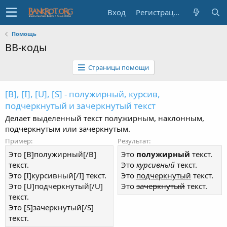
Вход
Регистрация
Помощь
BB-коды
Страницы помощи
[B], [I], [U], [S] - полужирный, курсив,
подчеркнутый и зачеркнутый текст
Делает выделенный текст полужирным, наклонным,
подчеркнутым или зачеркнутым.
Пример:
Результат:
Это [B]полужирный[/B]
Это
полужирный
текст.
текст.
Это
курсивный
текст.
Это [I]курсивный[/I] текст.
Это
подчеркнутый
текст.
Это [U]подчеркнутый[/U]
Это
зачеркнутый
текст.
текст.
Это [S]зачеркнутый[/S]
текст.