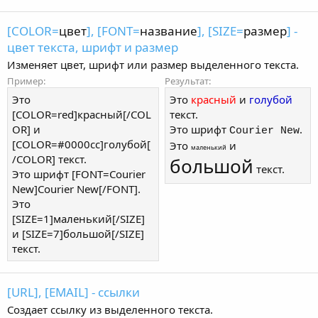
[COLOR=
цвет
], [FONT=
название
], [SIZE=
размер
] -
цвет текста, шрифт и размер
Изменяет цвет, шрифт или размер выделенного текста.
Пример:
Результат:
Это
Это
красный
и
голубой
[COLOR=red]красный[/COL
текст.
OR] и
Это шрифт
.
Courier New
[COLOR=#0000cc]голубой[
Это
и
маленький
/COLOR] текст.
большой
текст.
Это шрифт [FONT=Courier
New]Courier New[/FONT].
Это
[SIZE=1]маленький[/SIZE]
и [SIZE=7]большой[/SIZE]
текст.
[URL], [EMAIL] - ссылки
Создает ссылку из выделенного текста.