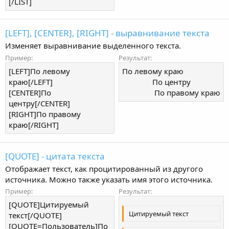
[/LIST]
[LEFT], [CENTER], [RIGHT] - выравнивание текста
Изменяет выравнивание выделенного текста.
Пример:
Результат:
[LEFT]По левому
По левому краю​
краю[/LEFT]
По центру​
[CENTER]По
По правому краю​
центру[/CENTER]
[RIGHT]По правому
краю[/RIGHT]
[QUOTE] - цитата текста
Отображает текст, как процитированный из другого
источника. Можно также указать имя этого источника.
Пример:
Результат:
[QUOTE]Цитируемый
Цитируемый текст
текст[/QUOTE]
[QUOTE=Пользователь]По