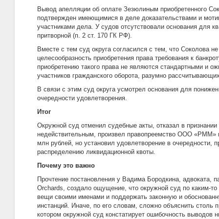
Вывод апелляции об оплате Зезюлиным приобретенного Сок
подтвержден имеющимися в деле доказательствами и моти
участниками дела. У судов отсутствовали основания для к
притворной (п. 2 ст. 170 ГК РФ).
Вместе с тем суд округа согласился с тем, что Соколова н
целесообразность приобретения права требования к банкрот
приобретению такого права не являются стандартными и о
участников гражданского оборота, разумно рассчитывающих
В связи с этим суд округа усмотрел основания для понижен
очередности удовлетворения.
Итог
Окружной суд отменил судебные акты, отказал в признании
недействительным, произвел правопреемство ООО «РММ» н
млн рублей, но установил удовлетворение в очередности,
распределению ликвидационной квоты.
Почему это важно
Прочтение постановления у Вадима Бородкина, адвоката, 
Orchards, создало ощущение, что окружной суд по каким-то
вещи своими именами и поддержать законную и обоснован
инстанций. Иначе, по его словам, сложно объяснить столь 
котором окружной суд констатирует ошибочность выводов 