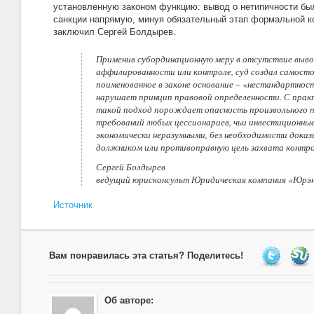
установленную законом функцию: вывод о нетипичности бы
санкции напрямую, минуя обязательный этап формальной ко
заключил Сергей Болдырев.
Применив субординационную меру в отсутствие выво
аффилированности или контроле, суд создал самосто
поименованное в законе основание – «нестандартност
нарушает принцип правовой определенности. С практ
такой подход порождает опасность произвольного 
требований любых цессионариев, чьи инвестиционны
экономически неразумными, без необходимости доказы
должником или противоправную цель захвата контро
Сергей Болдырев
ведущий юрисконсульт Юридическая компания «Юрэ
Источник
Вам понравилась эта статья? Поделитесь!
Об авторе: