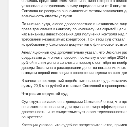
являлась представителем Зезюлина, вина которого в неисп
установлена вступившим в силу определением от 8 августа 2
Соколова не раскрыла экономические мотивы заключения д
возможность оплаты уступки.
По мнению суда, любое добросовестное и независимое лицо
права требования к банкроту по номиналу без скрытой цели
как механизм инвестирования для получения контроля над 
требований независимых кредиторов. При этом суд отказал 
истребовании у Соколовой документов о финансовой возмо
Апелляционный суд дополнительно указал, что Зезюлин ра
средствами для оплаты цессии, поскольку в сентябре 2024 г
рублей и снял деньги со счета в период с сентября по нояб
доводы Зезюлина о расходовании денег на погашение иных 
выводом первой инстанции о совершении сделки за счет до
В качестве последствий недействительности суды исключ
сумму 20,6 млн рублей и отказали Соколовой в правопреемс
Что решил окружной суд
Суд округа согласился с доводами Соколовой о том, что пр
не является основанием для признания лица аффилирован
доверенность, и не свидетельствует о заинтересованности п
банкротстве.
Кассация указала, что судебное представительство, примени