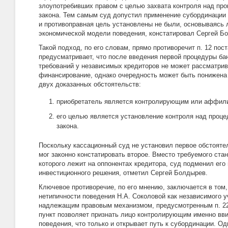
злоупотребивших правом с целью захвата контроля над про
закона. Тем самым суд допустил применение субординации 
и противоправная цель установлены не были, основываясь 
экономической модели поведения, констатировал Сергей Б
Такой подход, по его словам, прямо противоречит п. 12 по
предусматривает, что после введения первой процедуры ба
требований у независимых кредиторов не может рассматрив
финансирование, однако очередность может быть понижена
двух доказанных обстоятельств:
приобретатель является контролирующим или аффил
его целью является установление контроля над проце
закона.
Поскольку кассационный суд не установил первое обстоятел
мог законно констатировать второе. Вместо требуемого ста
которого лежит на оппонентах кредитора, суд подменил его
инвестиционного решения, отметил Сергей Болдырев.
Ключевое противоречие, по его мнению, заключается в том,
нетипичности поведения Н.А. Соколовой как независимого у
надлежащим правовым механизмом, предусмотренным п. 22
пункт позволяет признать лицо контролирующим именно вви
поведения, что только и открывает путь к субординации. О