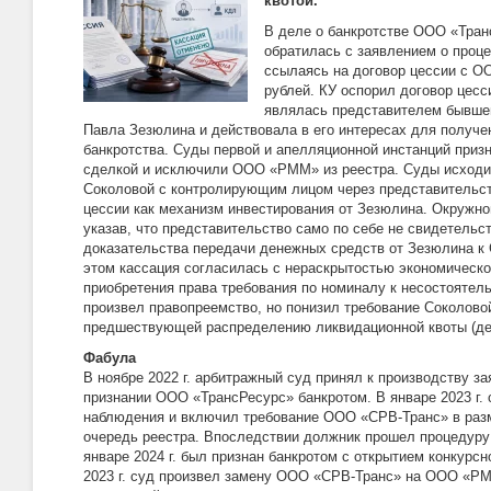
квотой.
В деле о банкротстве ООО «Тра
обратилась с заявлением о проц
ссылаясь на договор цессии с 
рублей. КУ оспорил договор цесс
являлась представителем бывше
Павла Зезюлина и действовала в его интересах для получе
банкротства. Суды первой и апелляционной инстанций приз
сделкой и исключили ООО «РММ» из реестра. Суды исход
Соколовой с контролирующим лицом через представительс
цессии как механизм инвестирования от Зезюлина. Окружно
указав, что представительство само по себе не свидетельс
доказательства передачи денежных средств от Зезюлина к 
этом кассация согласилась с нераскрытостью экономическ
приобретения права требования по номиналу к несостоятел
произвел правопреемство, но понизил требование Соколово
предшествующей распределению ликвидационной квоты (де
Фабула
В ноябре 2022 г. арбитражный суд принял к производству 
признании ООО «ТрансРесурс» банкротом. В январе 2023 г.
наблюдения и включил требование ООО «СРВ-Транс» в разм
очередь реестра. Впоследствии должник прошел процедуру 
январе 2024 г. был признан банкротом с открытием конкурсн
2023 г. суд произвел замену ООО «СРВ-Транс» на ООО «РМ