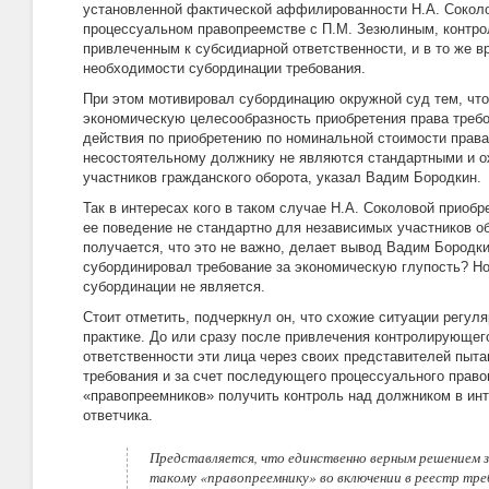
установленной фактической аффилированности Н.А. Соколо
процессуальном правопреемстве с П.М. Зезюлиным, контр
привлеченным к субсидиарной ответственности, и в то же 
необходимости субординации требования.
При этом мотивировал субординацию окружной суд тем, что
экономическую целесообразность приобретения права требо
действия по приобретению по номинальной стоимости права
несостоятельному должнику не являются стандартными и 
участников гражданского оборота, указал Вадим Бородкин.
Так в интересах кого в таком случае Н.А. Соколовой приобр
ее поведение не стандартно для независимых участников об
получается, что это не важно, делает вывод Вадим Бородки
субординировал требование за экономическую глупость? Но
субординации не является.
Стоит отметить, подчеркнул он, что схожие ситуации регул
практике. До или сразу после привлечения контролирующег
ответственности эти лица через своих представителей пыт
требования и за счет последующего процессуального право
«правопреемников» получить контроль над должником в ин
ответчика.
Представляется, что единственно верным решением з
такому «правопреемнику» во включении в реестр тре