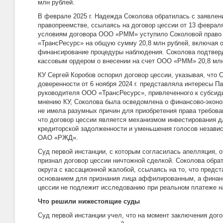
млн рублей.
В феврале 2025 г. Надежда Соколова обратилась с заявле
правопреемстве, ссылаясь на договор цессии от 13 феврал
условиям договора ООО «РММ» уступило Соколовой право
«ТрансРесурс» на общую сумму 20,8 млн рублей, включая о
финансирование процедуры наблюдения. Соколова подтвер
кассовым ордером о внесении на счет ООО «РММ» 20,8 млн
КУ Сергей Коробов оспорил договор цессии, указывая, что 
доверенности от 6 ноября 2024 г. представляла интересы П
руководителя ООО «ТрансРесурс», привлеченного к субсиди
мнению КУ, Соколова была осведомлена о финансово-эконо
не имела разумных причин для приобретения права требова
что договор цессии является механизмом инвестирования 
кредиторской задолженности и уменьшения голосов незав
ОАО «РЖД».
Суд первой инстанции, с которым согласилась апелляция, о
признал договор цессии ничтожной сделкой. Соколова обра
округа с кассационной жалобой, ссылаясь на то, что предс
основанием для признания лица аффилированным, а финан
цессии не подлежит исследованию при реальном платеже на
Что решили нижестоящие суды
Суд первой инстанции учел, что на момент заключения дог