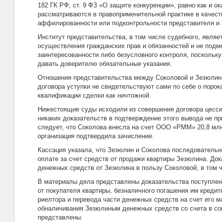
182 ГК РФ, ст. 9 ФЗ «О защите конкуренции», равно как и 
рассматриваются в правоприменительной практике в качест
аффилированности или подконтрольности представителя и 
Институт представительства, в том числе судебного, явля
осуществления гражданских прав и обязанностей и не подм
заинтересованности либо безусловного контроля, поскольк
давать доверителю обязательные указания.
Отношения представительства между Соколовой и Зезюлин
договора уступки не свидетельствуют сами по себе о поро
квалификации сделки как ничтожной.
Нижестоящие суды исходили из совершения договора цессии
никаких доказательств в подтверждение этого вывода не п
следует, что Соколова внесла на счет ООО «РММ» 20,8 млн
организация подтвердила зачисление.
Кассация указала, что Зезюлин и Соколова последовательн
оплате за счет средств от продажи квартиры Зезюлина. До
денежных средств от Зезюлина в пользу Соколовой, в том ч
В материалы дела представлены доказательства поступлен
от покупателя квартиры, безналичного погашения им кредит
риелтора и перевода части денежных средств на счет его м
обналичивания Зезюлиным денежных средств со счета в со
представлены.