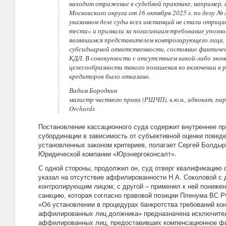
находит отражение в судебной практике, например, 
Московского округа от 16 октября 2025 г. по делу № 
указанном деле суды всех инстанций не стали отриц
теста» и признали за погасившим требование уполно
являвшимся представителем контролирующего лица, 
субсидиарной ответственности, состояние фактиче
КДЛ. В совокупности с отсутствием какой-либо эко
целесообразности такого погашения во включении в 
кредиторов было отказано.
Вадим Бородкин
магистр частного права (РШЧП), к.ю.н., адвокат, п
Orchards
Постановление кассационного суда содержит внутреннее пр
субординации в зависимость от субъективной оценки поведе
установленных законом критериев, полагает Сергей Болды
Юридической компании «Юрэнергоконсалт».
С одной стороны, продолжил он, суд отверг квалификацию 
указал на отсутствие аффилированности Н.А. Соколовой с 
контролирующим лицом; с другой – применил к ней понижен
санкцию, которая согласно правовой позиции Пленума ВС РФ
«Об установлении в процедурах банкротства требований к
аффилированных лиц должника» предназначена исключите
аффилированных лиц, предоставивших компенсационное фи