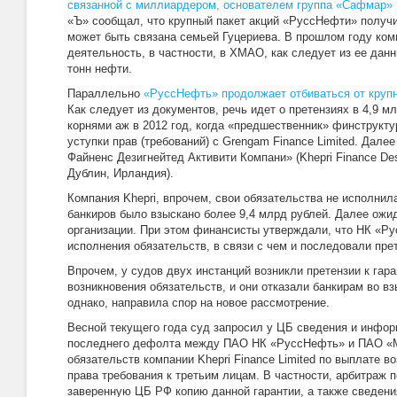
связанной с миллиардером, основателем группа «Сафмар»
«Ъ» сообщал, что крупный пакет акций «РуссНефти» полу
может быть связана семьей Гуцериева. В прошлом году ко
деятельность, в частности, в ХМАО, как следует из ее дан
тонн нефти.
Параллельно
«РуссНефть» продолжает отбиваться от круп
Как следует из документов, речь идет о претензиях в 4,9 м
корнями аж в 2012 год, когда «предшественник» финструкт
уступки прав (требований) с Grengam Finance Limited. Дале
Файненс Дезигнейтед Активити Компани» (Khepri Finance Des
Дублин, Ирландия).
Компания Khepri, впрочем, свои обязательства не исполнила
банкиров было взыскано более 9,4 млрд рублей. Далее ожи
организации. При этом финансисты утверждали, что НК «Р
исполнения обязательств, в связи с чем и последовали прет
Впрочем, у судов двух инстанций возникли претензии к гара
возникновения обязательств, и они отказали банкирам во вз
однако, направила спор на новое рассмотрение.
Весной текущего года суд запросил у ЦБ сведения и инфор
последнего дефолта между ПАО НК «РуссНефть» и ПАО «
обязательств компании Khepri Finance Limited по выплате 
права требования к третьим лицам. В частности, арбитраж 
заверенную ЦБ РФ копию данной гарантии, а также сведени