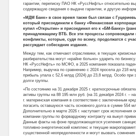
гарантии, переписку ПАО НК «РуссНефть» относительно выд
содержащую сведения о выдаче гарантии, и другую инфор
«МДМ Банк» в свое время также был связан с Гуцериев
который присоединили к банку «Финансовая корпораци
купил «Открытие» и присоединил его к «БМ-Банку» (ран
принадлежащему ВТБ. Все эти процессы сопровождали
конфликты, которые, судя по всему, продолжатся с уча
рассуждает собеседник издания.
Между тем, как отмечают отраслевики, в текущих кризисны
разбирательства могут «крайне больно» ударить по бизнесу
НК «РуссНефть» по МСФО, в 2025 компания показала паден
Например, выручка по сравнению с 2024 просела до 218 млр
прибыль упала с 52,6 млрд (2024) до 23,8 млрд. Особо при 
долги группы.
«По состоянию на 31 декабря 2025 г. краткосрочные обязат
активы группы на 88 195 млн руб. (на 31 декабря 2024 г. – на
г. материнская компания в соответствии с заключенным кр
погасить оставшуюся часть основного долга в сумме 554 
Дополнительно в марте 2026 г. наступает срок исполнения 
компании группы по форвардному контракту на выкуп прив
Данные факты на фоне продолжающегося усиления санкцио
топливно-энергетический комплекс и текущие макропараме
существенной неопределенности и могут вызвать сомнения 