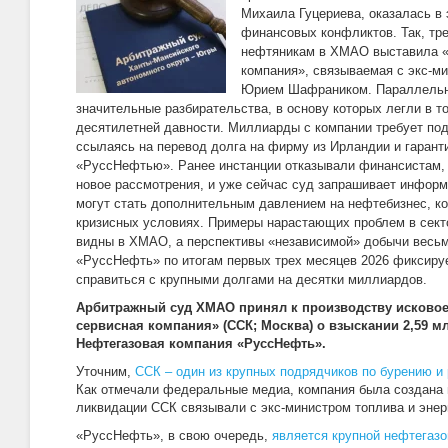
Михаила Гуцериева, оказалась в
финансовых конфликтов. Так, тр
нефтяникам в ХМАО выставила «
компания», связываемая с экс-ми
Юрием Шафраником. Параллельн
значительные разбирательства, в основу которых легли в т
десятилетней давности. Миллиарды с компании требует по
ссылаясь на перевод долга на фирму из Ирландии и гарант
«РуссНефтью». Ранее инстанции отказывали финансистам, 
новое рассмотрения, и уже сейчас суд запрашивает инфор
могут стать дополнительным давлением на нефтебизнес, ко
кризисных условиях. Примеры нарастающих проблем в секто
видны в ХМАО, а перспективы «независимой» добычи весьм
«РуссНефть» по итогам первых трех месяцев 2026 фиксиру
справиться с крупными долгами на десятки миллиардов.
Арбитражный суд ХМАО принял к производству исковое
сервисная компания» (ССК; Москва) о взыскании 2,59 м
Нефтегазовая компания «РуссНефть».
Уточним,
ССК – один из крупных подрядчиков по бурению и
Как отмечали федеральные медиа, компания была создана 
ликвидации ССК связывали с экс-министром топлива и эне
«РуссНефть», в свою очередь,
является крупной нефтегазо