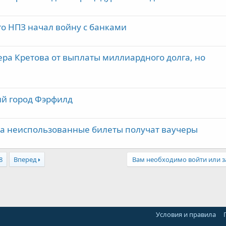
 НПЗ начал войну с банками
ера Кретова от выплаты миллиардного долга, но
й город Фэрфилд
за неиспользованные билеты получат ваучеры
8
Вперед
Вам необходимо войти или з
Условия и правила