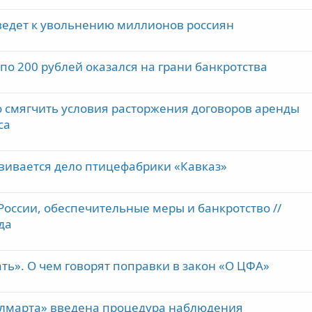
ведет к увольнению миллионов россиян
по 200 рублей оказался на грани банкротства
 смягчить условия расторжения договоров аренды
са
звивается дело птицефабрики «Кавказ»
оссии, обеспечительные меры и банкротство //
да
ать». О чем говорят поправки в закон «О ЦФА»
лмарта» введена процедура наблюдения