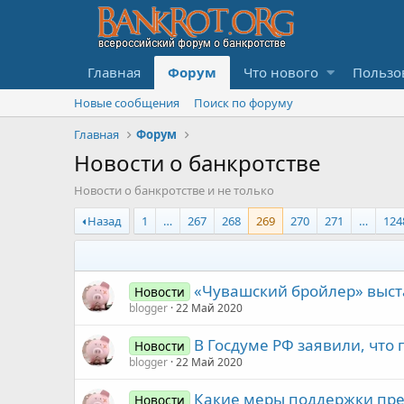
Главная
Форум
Что нового
Пользо
Новые сообщения
Поиск по форуму
Главная
Форум
Новости о банкротстве
Новости о банкротстве и не только
Назад
1
…
267
268
269
270
271
…
124
«Чувашский бройлер» выст
Новости
blogger
22 Май 2020
В Госдуме РФ заявили, что 
Новости
blogger
22 Май 2020
Какие меры поддержки пре
Новости