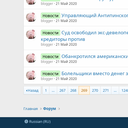
blogger
21 Май 2020
Управляющий Антипинского
Новости
blogger
21 Май 2020
Суд освободил экс-девелоп
Новости
кредиторы против
blogger
21 Май 2020
Обанкротился американски
Новости
blogger
21 Май 2020
Болельщики вместо денег 
Новости
blogger
21 Май 2020
Назад
1
…
267
268
269
270
271
…
124
Главная
Форум
Russian (RU)