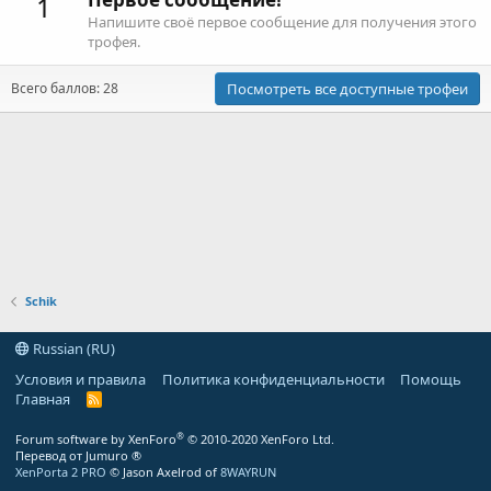
1
Напишите своё первое сообщение для получения этого
трофея.
Всего баллов: 28
Посмотреть все доступные трофеи
Schik
Russian (RU)
Условия и правила
Политика конфиденциальности
Помощь
Главная
R
S
S
®
Forum software by XenForo
© 2010-2020 XenForo Ltd.
Перевод от Jumuro ®
XenPorta 2 PRO
© Jason Axelrod of
8WAYRUN