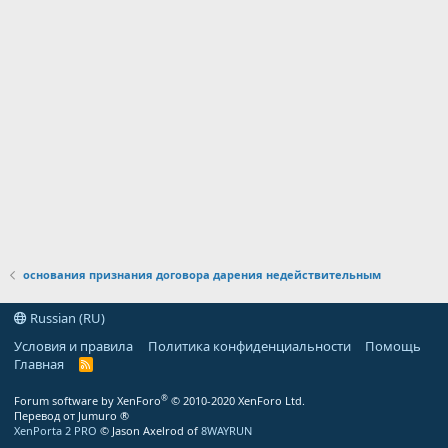
основания признания договора дарения недействительным
Russian (RU)
Условия и правила
Политика конфиденциальности
Помощь
Главная
R
S
S
®
Forum software by XenForo
© 2010-2020 XenForo Ltd.
Перевод от Jumuro ®
XenPorta 2 PRO
© Jason Axelrod of
8WAYRUN